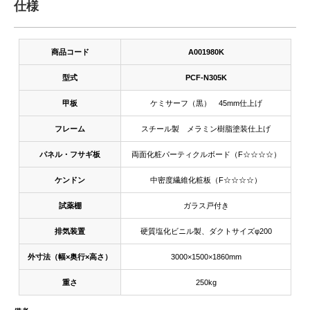
仕様
商品コード
A001980K
型式
PCF-N305K
甲板
ケミサーフ（黒） 45mm仕上げ
フレーム
スチール製 メラミン樹脂塗装仕上げ
パネル・フサギ板
両面化粧パーティクルボード（F☆☆☆☆）
ケンドン
中密度繊維化粧板（F☆☆☆☆）
試薬棚
ガラス戸付き
排気装置
硬質塩化ビニル製、ダクトサイズφ200
外寸法（幅×奥行×高さ）
3000×1500×1860mm
重さ
250kg