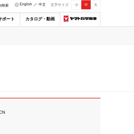
English
／
中文
文字サイズ
小
中
大
内検索
サポート
カタログ・動画
CN