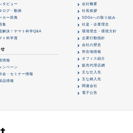
ンタビュー
会社概要
タログ・動画
社長挨拶
ーカー辞典
SDGsへの取り組み
語集
社是・企業理念
題解決！ヤマト科学Q&A
環境理念・環境方針
マト科学賞
企業行動指針
会社の歴史
らせ
所在地情報
オフィス紹介
着情報
販売代理店網
ャンペーン
主な仕入先
示会・セミナー情報
主な納入先
製品情報
関連会社
電子公告