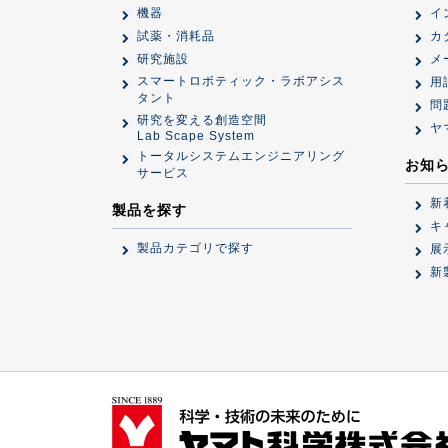
機器
イ
試薬・消耗品
カ
研究施設
メ
スマートロボティック・ラボアシス
用
タント
問
研究を変える創造空間
ヤ
Lab Scape System
トータルシステムエンジニアリング
お知
サービス
新
製品を探す
キ
製品カテゴリで探す
展
新