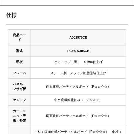
仕様
商品コー
A001976CB
ド
型式
PCE4-N305CB
甲板
ケミトップ（黒） 45mm仕上げ
フレーム
スチール製 メラミン樹脂塗装仕上げ
パネル・
両面化粧パーティクルボード（F☆☆☆☆）
フサギ板
ケンドン
中密度繊維化粧板（F☆☆☆☆）
カートユ
ニット天
両面化粧パーティクルボード（F☆☆☆☆）
板・外装
主材：両面化粧パーティクルボード（F☆☆☆☆） 側板：