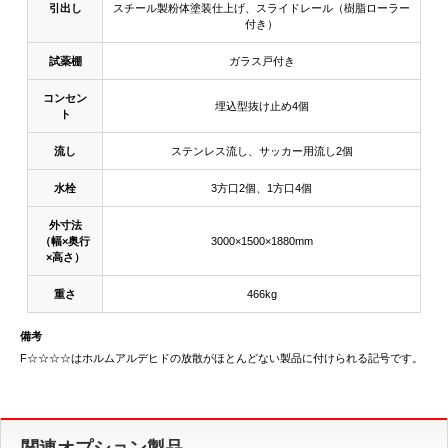
引出し
スチール製粉体塗装仕上げ、スライドレール（樹脂ローラー
付き）
試薬棚
ガラス戸付き
コンセン
埋込型抜け止め4個
ト
流し
ステンレス流し、サッカー用流し2個
水栓
3方口2個、1方口4個
外寸法
（幅×奥行
3000×1500×1880mm
×高さ）
重さ
466kg
備考
F☆☆☆☆はホルムアルデヒドの放散がほとんどない製品に付けられる記号です。
関連オプション製品