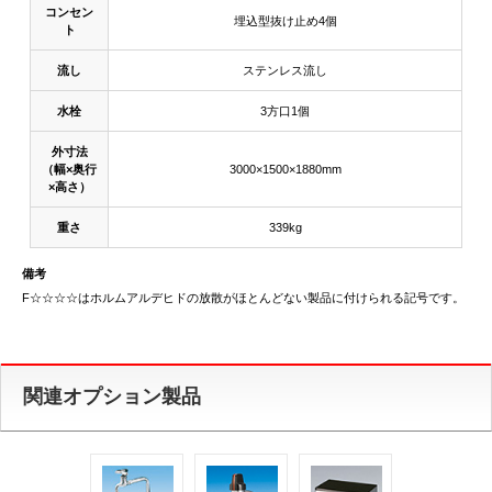
コンセン
埋込型抜け止め4個
ト
流し
ステンレス流し
水栓
3方口1個
外寸法
（幅×奥行
3000×1500×1880mm
×高さ）
重さ
339kg
備考
F☆☆☆☆はホルムアルデヒドの放散がほとんどない製品に付けられる記号です。
関連オプション製品