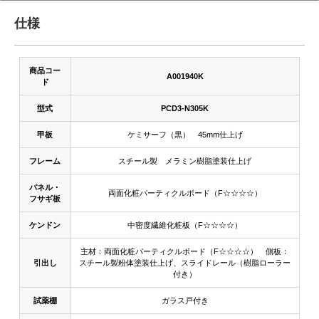
仕様
商品コー
A001940K
ド
型式
PCD3-N305K
甲板
ケミサーフ（黒） 45mm仕上げ
フレーム
スチール製 メラミン樹脂塗装仕上げ
パネル・
両面化粧パーティクルボード（F☆☆☆☆）
フサギ板
ケンドン
中密度繊維化粧板（F☆☆☆☆）
主材：両面化粧パーティクルボード（F☆☆☆☆） 側板：
引出し
スチール製粉体塗装仕上げ、スライドレール（樹脂ローラー
付き）
試薬棚
ガラス戸付き