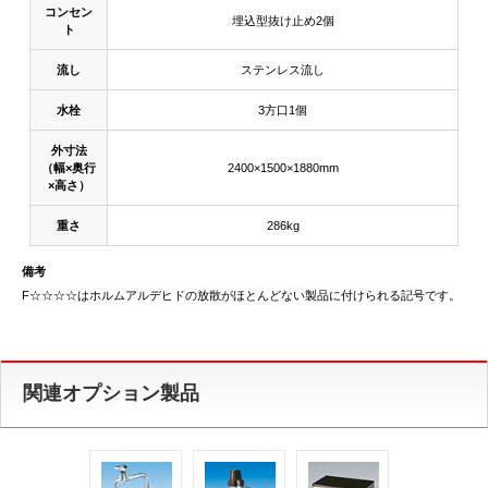
コンセン
埋込型抜け止め2個
ト
流し
ステンレス流し
水栓
3方口1個
外寸法
（幅×奥行
2400×1500×1880mm
×高さ）
重さ
286kg
備考
F☆☆☆☆はホルムアルデヒドの放散がほとんどない製品に付けられる記号です。
関連オプション製品