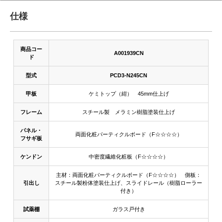
仕様
商品コー
A001939CN
ド
型式
PCD3-N245CN
甲板
ケミトップ（紺） 45mm仕上げ
フレーム
スチール製 メラミン樹脂塗装仕上げ
パネル・
両面化粧パーティクルボード（F☆☆☆☆）
フサギ板
ケンドン
中密度繊維化粧板（F☆☆☆☆）
主材：両面化粧パーティクルボード（F☆☆☆☆） 側板：
引出し
スチール製粉体塗装仕上げ、スライドレール（樹脂ローラー
付き）
試薬棚
ガラス戸付き