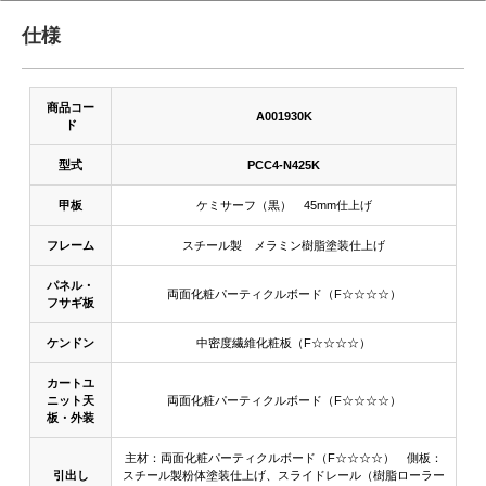
仕様
商品コー
A001930K
ド
型式
PCC4-N425K
甲板
ケミサーフ（黒） 45mm仕上げ
フレーム
スチール製 メラミン樹脂塗装仕上げ
パネル・
両面化粧パーティクルボード（F☆☆☆☆）
フサギ板
ケンドン
中密度繊維化粧板（F☆☆☆☆）
カートユ
ニット天
両面化粧パーティクルボード（F☆☆☆☆）
板・外装
主材：両面化粧パーティクルボード（F☆☆☆☆） 側板：
引出し
スチール製粉体塗装仕上げ、スライドレール（樹脂ローラー