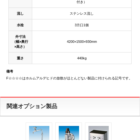
付き）
流し
ステンレス流し
水栓
3方口1個
外寸法
（幅×奥行
4200×1500×930mm
×高さ）
重さ
440kg
備考
F☆☆☆☆はホルムアルデヒドの放散がほとんどない製品に付けられる記号です。
関連オプション製品