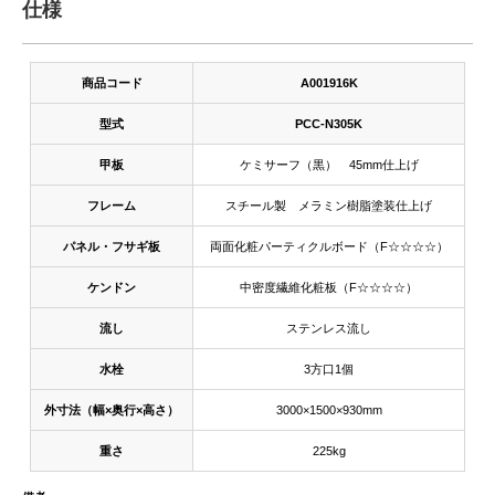
仕様
商品コード
A001916K
型式
PCC-N305K
甲板
ケミサーフ（黒） 45mm仕上げ
フレーム
スチール製 メラミン樹脂塗装仕上げ
パネル・フサギ板
両面化粧パーティクルボード（F☆☆☆☆）
ケンドン
中密度繊維化粧板（F☆☆☆☆）
流し
ステンレス流し
水栓
3方口1個
外寸法（幅×奥行×高さ）
3000×1500×930mm
重さ
225kg