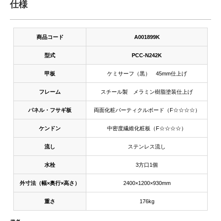
仕様
商品コード
A001899K
型式
PCC-N242K
甲板
ケミサーフ（黒） 45mm仕上げ
フレーム
スチール製 メラミン樹脂塗装仕上げ
パネル・フサギ板
両面化粧パーティクルボード（F☆☆☆☆）
ケンドン
中密度繊維化粧板（F☆☆☆☆）
流し
ステンレス流し
水栓
3方口1個
外寸法（幅×奥行×高さ）
2400×1200×930mm
重さ
176kg