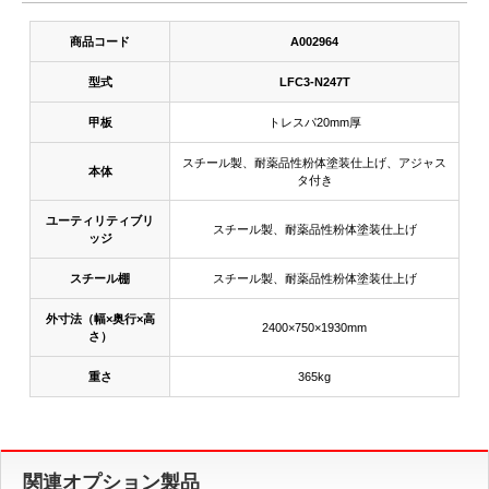
商品コード
A002964
型式
LFC3-N247T
甲板
トレスパ20mm厚
スチール製、耐薬品性粉体塗装仕上げ、アジャス
本体
タ付き
ユーティリティブリ
スチール製、耐薬品性粉体塗装仕上げ
ッジ
スチール棚
スチール製、耐薬品性粉体塗装仕上げ
外寸法（幅×奥行×高
2400×750×1930mm
さ）
重さ
365kg
関連オプション製品