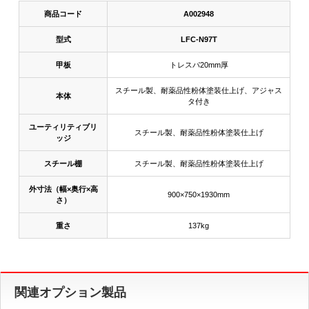
商品コード
A002948
型式
LFC-N97T
甲板
トレスパ20mm厚
スチール製、耐薬品性粉体塗装仕上げ、アジャス
本体
タ付き
ユーティリティブリ
スチール製、耐薬品性粉体塗装仕上げ
ッジ
スチール棚
スチール製、耐薬品性粉体塗装仕上げ
外寸法（幅×奥行×高
900×750×1930mm
さ）
重さ
137kg
関連オプション製品