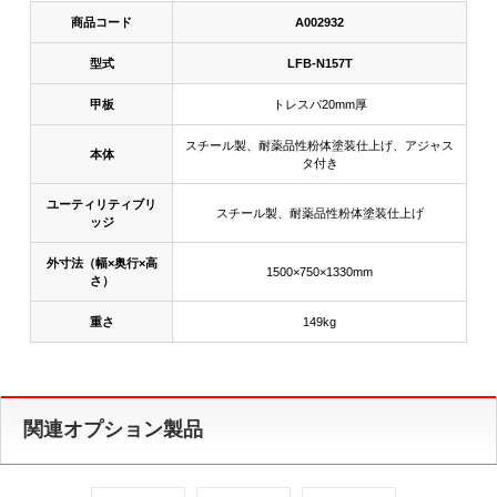
商品コード
A002932
型式
LFB-N157T
甲板
トレスパ20mm厚
スチール製、耐薬品性粉体塗装仕上げ、アジャス
本体
タ付き
ユーティリティブリ
スチール製、耐薬品性粉体塗装仕上げ
ッジ
外寸法（幅×奥行×高
1500×750×1330mm
さ）
重さ
149kg
関連オプション製品