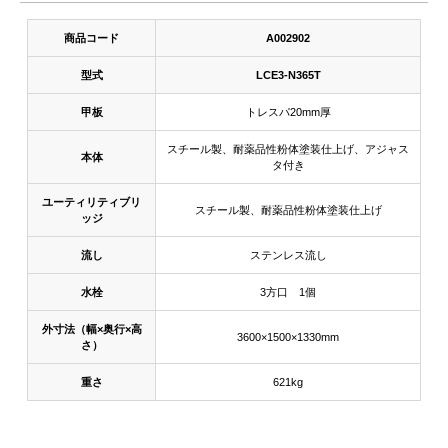
商品コード
A002902
型式
LCE3-N365T
甲板
トレスパ20mm厚
スチール製、耐薬品性粉体塗装仕上げ、アジャス
本体
タ付き
ユーティリティブリ
スチール製、耐薬品性粉体塗装仕上げ
ッジ
流し
ステンレス流し
水栓
3方口 1個
外寸法（幅×奥行×高
3600×1500×1330mm
さ）
重さ
621kg