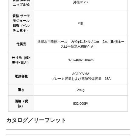
外径φ12.7
ニップル径
規格 サーモ
モジュール
8個
個数（ペル
チェ素子）
循環水用断熱ホース 内径φ11.5×長さ1ｍ 2本（IN側ホー
付属品
スは手動送水機能付き）
外寸法（幅×
370×460×310mm
奥行×高さ）
AC100V 6A
電源容量
ブレーカ容量および電源設備容量 15A
重さ
29kg
価格（税
832,000円
抜）
カタログ／リーフレット