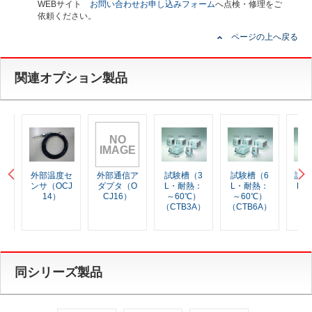
WEBサイト
お問い合わせお申し込みフォーム
へ点検・修理をご
依頼ください。
ページの上へ戻る
関連オプション製品
NO
IMAGE
外部温度セ
外部通信ア
試験槽（3
試験槽（6
試験槽
ンサ（OCJ
ダプタ（O
L・耐熱：
L・耐熱：
L・耐
14）
CJ16）
～60℃）
～60℃）
～60
（CTB3A）
（CTB6A）
（CT
A
同シリーズ製品