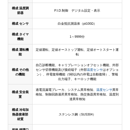
構成 温度調
P.I.D.制御 デジタル設定・表示
節器
構成 センサ
白金抵抗測温体（pt100Ω）
構成 タイマ
1～9999分
機能
構成 運転機
定値運転、定値オーストップ運転、定値オートスタート運
能
転
自己診断機能、キャリブレーションオフセット機能、外部
構成 その他
センサ切替機能及び接続端子（外部
温度センサ
はオプショ
の機能
ン）、停電復帰機能（5秒以内の停電は自動復帰）、警報
出力端子、キーロック機能
過電流漏電ブレーカ、システム異常検知、
温度センサ
異常
構成 安全装
検知、制御回路過昇異常検知、熱交換器異常検知、温度到
置
達異常検知
構成 冷却加
熱器接液部
ステンレス鋼（SUS304）
材質
規格 循環口