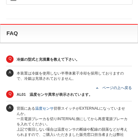
FAQ
Q
冷媒の型式と充填量を教えて下さい。
A
本装置は冷媒を使用しない半導体素子冷却を採用しておりますの
で、冷媒は充填されておりません。
ページの上へ戻る
Q
AL01 温度センサ異常が表示されています。
A
背面にある
温度センサ
切替スイッチがEXTERNALになっていませ
んか。
一旦電源ブレーカを切りINTERNAL側にしてから再度電源ブレーカ
を入れてください。
上記で復旧しない場合は温度センサの断線や配線の脱落などが考え
られますので、ご購入いただきました販売窓口担当者または弊社