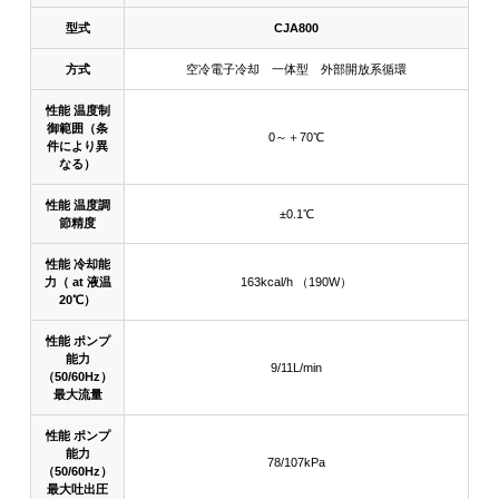
型式
CJA800
方式
空冷電子冷却 一体型 外部開放系循環
性能 温度制
御範囲（条
0～＋70℃
件により異
なる）
性能 温度調
±0.1℃
節精度
性能 冷却能
力（ at 液温
163kcal/h （190W）
20℃）
性能 ポンプ
能力
9/11L/min
（50/60Hz）
最大流量
性能 ポンプ
能力
78/107kPa
（50/60Hz）
最大吐出圧