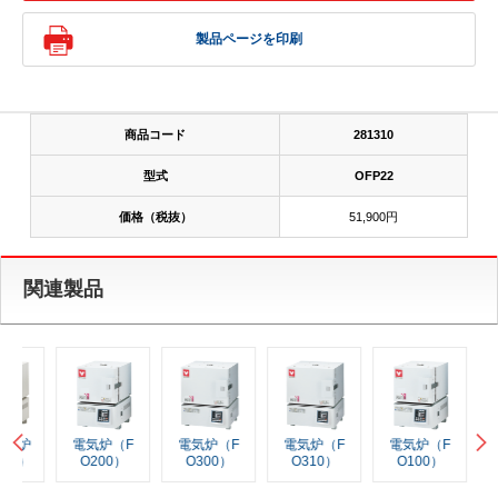
製品ページを印刷
商品コード
281310
型式
OFP22
価格（税抜）
51,900円
関連製品
電気炉（F
電気炉（F
電気炉（F
電気炉（F
マッ
O200）
O300）
O310）
O100）
（FP1