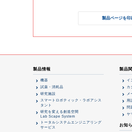
製品ページを印
製品情報
製品
機器
イ
試薬・消耗品
カ
研究施設
メ
スマートロボティック・ラボアシス
用
タント
問
研究を変える創造空間
ヤ
Lab Scape System
トータルシステムエンジニアリング
お知
サービス