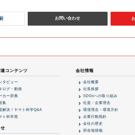
お問い合わせ
刷
関連コンテンツ
会社情報
ンタビュー
会社概要
タログ・動画
社長挨拶
ーカー辞典
SDGsへの取り組み
語集
社是・企業理念
題解決！ヤマト科学Q&A
環境理念・環境方針
マト科学賞
企業行動指針
会社の歴史
らせ
所在地情報