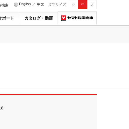
English
／
中文
文字サイズ
小
中
大
内検索
サポート
カタログ・動画
18