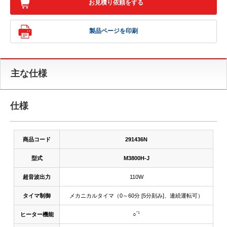
お見積り依頼をする
製品ページを印刷
主な仕様
仕様
商品コード
291436N
型式
M3800H-J
超音波出力
110W
タイマ制御
メカニカルタイマ（0～60分 [5分刻み]、連続運転可）
*1
ヒーター機能
○