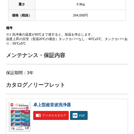
重さ
5.9kg
価格（税抜）
264,000円
備考
※1 洗浄液の温度が60℃まで達すると、加温を停止します。
温度上昇の目安（室温20℃の場合）タンクカバーなし：40℃±5℃、タンクカバーあ
り：55℃±5℃
メンテナンス・保証内容
保証期間：3年
カタログ／リーフレット
卓上型超音波洗浄器
デジタルカタログ
PDF