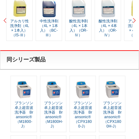
アルカリ性
中性洗浄剤
酸性洗浄剤
酸性洗浄剤
アル
洗浄剤（4L
（4L × 1本
（4L × 1本
（4L × 4本
洗浄剤
× 1本入）
入）（BC-
入）（OR-
入）（OR-
× 4
（IS-Ⅲ）
Ⅲ）
Ⅳ）
Ⅳ）
（IS
同シリーズ製品
ブランソン
ブランソン
ブランソン
ブランソン
卓上超音波
卓上超音波
卓上超音波
卓上超音波
洗浄器 Br
洗浄器 Br
洗浄器 Br
洗浄器 Br
ansonic®
ansonic®
ansonic®
ansonic®
（M1800-
（M1800H-
（CPX180
（CPX180
J）
J）
0-J）
0H-J）