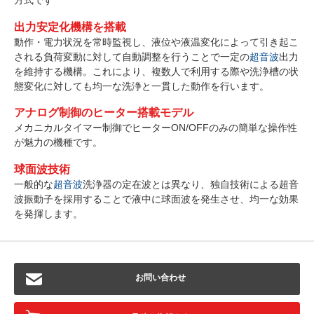
方式です
出力安定化機構を搭載
動作・電力状況を常時監視し、液位や液温変化によって引き起こ
される負荷変動に対して自動調整を行うことで一定の
超音波
出力
を維持する機構。これにより、複数人で利用する際や洗浄槽の状
態変化に対しても均一な洗浄と一貫した動作を行います。
アナログ制御のヒーター搭載モデル
メカニカルタイマー制御でヒーターON/OFFのみの簡単な操作性
が魅力の機種です。
球面波技術
一般的な
超音波
洗浄器の定在波とは異なり、独自技術による超音
波振動子を採用することで液中に球面波を発生させ、均一な効果
を発揮します。
お問い合わせ