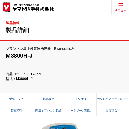
製品情報
製品詳細
ブランソン卓上超音波洗浄器 Bransonic®
M3800H-J
商品コード：291436N
型式：M3800H-J
製品トップ
製品概要
主な仕様
カタログ／リーフレット
各種資料
関連オプション製品
同シリーズ製品
お見積もり