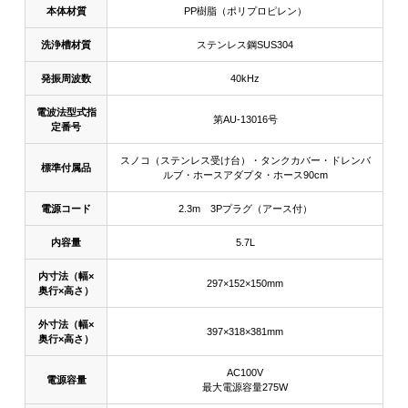
本体材質
PP樹脂（ポリプロピレン）
洗浄槽材質
ステンレス鋼SUS304
発振周波数
40kHz
電波法型式指
第AU‐13016号
定番号
スノコ（ステンレス受け台）・タンクカバー・ドレンバ
標準付属品
ルブ・ホースアダプタ・ホース90cm
電源コード
2.3m 3Pプラグ（アース付）
内容量
5.7L
内寸法（幅×
297×152×150mm
奥行×高さ）
外寸法（幅×
397×318×381mm
奥行×高さ）
AC100V
電源容量
最大電源容量275W