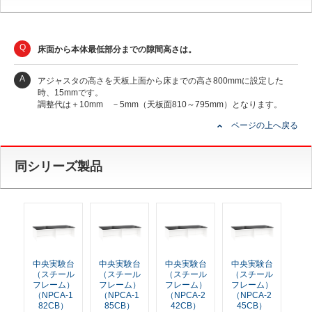
Q
床面から本体最低部分までの隙間高さは。
A
アジャスタの高さを天板上面から床までの高さ800mmに設定した
時、15mmです。
調整代は＋10mm －5mm（天板面810～795mm）となります。
ページの上へ戻る
同シリーズ製品
中央実験台
中央実験台
中央実験台
中央実験台
（スチール
（スチール
（スチール
（スチール
フレーム）
フレーム）
フレーム）
フレーム）
（NPCA-1
（NPCA-1
（NPCA-2
（NPCA-2
82CB）
85CB）
42CB）
45CB）