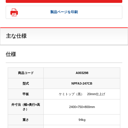
製品ページを印刷
主な仕様
仕様
商品コード
A003298
型式
NPFA3-247CB
甲板
ケミトップ（黒） 20mm仕上げ
外寸法（幅×奥行×高
2400×750×800mm
さ）
重さ
94kg