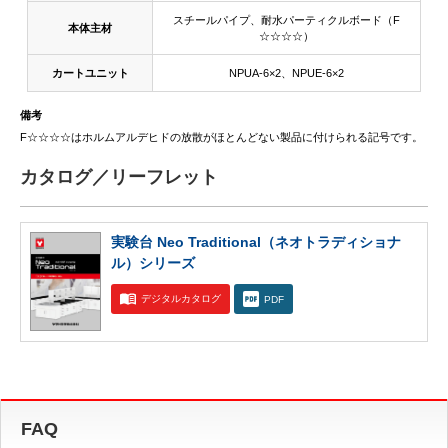
スチールパイプ、耐水パーティクルボード（F
本体主材
☆☆☆☆）
カートユニット
NPUA-6×2、NPUE-6×2
備考
F☆☆☆☆はホルムアルデヒドの放散がほとんどない製品に付けられる記号です。
カタログ／リーフレット
実験台 Neo Traditional（ネオトラディショナ
ル）シリーズ
デジタルカタログ
PDF
FAQ