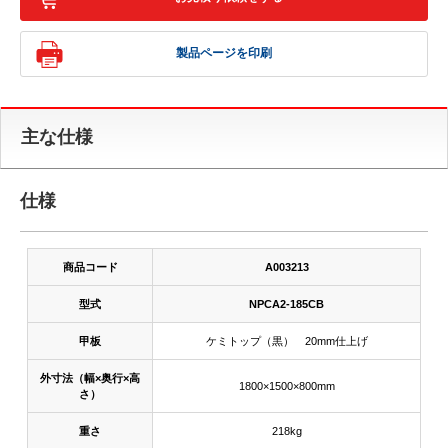
製品ページを印刷
主な仕様
仕様
商品コード
A003213
型式
NPCA2-185CB
甲板
ケミトップ（黒） 20mm仕上げ
外寸法（幅×奥行×高
1800×1500×800mm
さ）
重さ
218kg