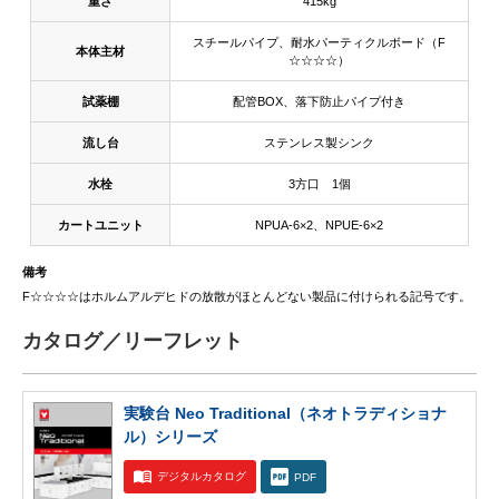
重さ
415kg
スチールパイプ、耐水パーティクルボード（F
本体主材
☆☆☆☆）
試薬棚
配管BOX、落下防止パイプ付き
流し台
ステンレス製シンク
水栓
3方口 1個
カートユニット
NPUA-6×2、NPUE-6×2
備考
F☆☆☆☆はホルムアルデヒドの放散がほとんどない製品に付けられる記号です。
カタログ／リーフレット
実験台 Neo Traditional（ネオトラディショナ
ル）シリーズ
デジタルカタログ
PDF