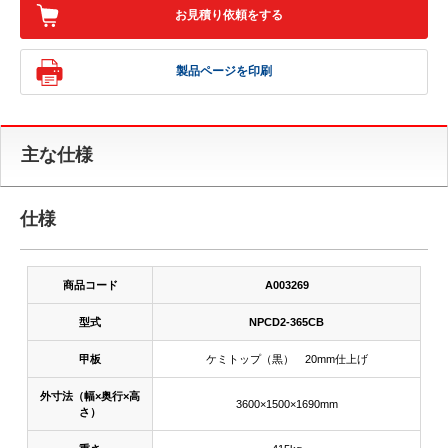
お見積り依頼をする
製品ページを印刷
主な仕様
仕様
商品コード
A003269
型式
NPCD2-365CB
甲板
ケミトップ（黒） 20mm仕上げ
外寸法（幅×奥行×高
3600×1500×1690mm
さ）