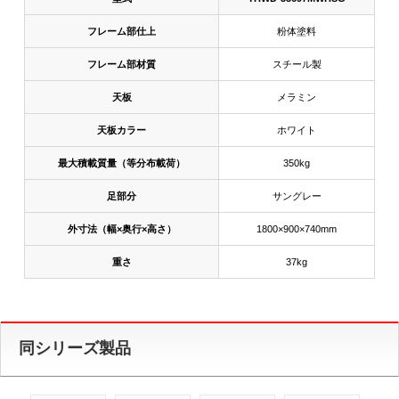
フレーム部仕上
粉体塗料
フレーム部材質
スチール製
天板
メラミン
天板カラー
ホワイト
最大積載質量（等分布載荷）
350kg
足部分
サングレー
外寸法（幅×奥行×高さ）
1800×900×740mm
重さ
37kg
同シリーズ製品