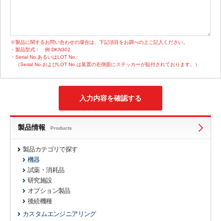
※製品に関するお問い合わせの場合は、下記項目をお調べの上ご記入ください。
・製品型式：
例 DKN302
・Serial No.あるいはLOT No.:
（Serial No.およびLOT No.は装置の右側面にステッカーが貼付されております。）
製品情報
Products
製品カテゴリで探す
機器
試薬・消耗品
研究施設
オプション製品
後続機種
カスタムエンジニアリング