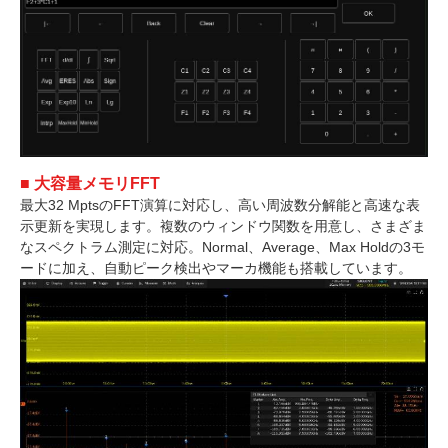
■ 大容量メモリFFT
最大32 MptsのFFT演算に対応し、高い周波数分解能と高速な表
示更新を実現します。複数のウィンドウ関数を用意し、さまざま
なスペクトラム測定に対応。Normal、Average、Max Holdの3モ
ードに加え、自動ピーク検出やマーカ機能も搭載しています。