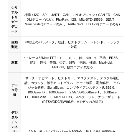
シリ
アル
標準：I2C、SPI、UART、CAN、LIN オプション：CAN FD、CAN
トリ
XL(デコードのみ)、FlexRay、I2S、MIL-STD-1553B、SENT、
ガー
Manchester(デコードのみ)、 ARINC429、USB 2.0(デコードのみ)
デコ
ード
自動
60以上のパラメータ、統計、ヒストグラム、トレンド、トラック
測定
に対応
4トレース32Mpts FFT：+、-、x、÷、∫dt、d/dt、√、平均、ERES、
演算
絶対、符号、等価、否定、対数、 指数、補間、MaxHold、
MinHold、数式エディタ対応
サーチ、ナビゲート、ヒストリー、マスクテスト、デジタル電圧
計、カウンタ、波形ヒストグラム、ボード線図、電力解析、 アイ/
デー
ジッタ解析、SignalScan、コンプライアンステスト(USB2.0、
タ分
100Base-TX、1000Base-T、2.5G/5G/10GBase-T、 100Base-
析
T1、1000Base-T1、MIPI-DPHY)、スペクトラムアナライザモード
(RTSA/DDC/信号解析、Aモデルのみ対応)
デジ
タル
チャ
ンネ
ル
16ch、最大サンプル・レート1GSa/s、最大メモリ長50Mpts