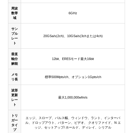
周波
数帯
6GHz
域
サン
プル
20GSa/s(2ch)、10GSa/s(3chまたは4ch)
レー
ト
垂直
軸分
12bit、ERESモード最大16bit
解能
メモ
標準500Mpts/ch、オプション1Gpts/ch
リ長
波形
更新
最大1,000,000wfm/s
レー
ト
トリ
エッジ、スロープ、パルス幅、ウィンドウ、ラント、インターバ
ガー
ル、ドロップアウト、パターン、ビデオ、 クオリファイド、N エ
タイ
ッジ、セットアップ/ ホールド、ディレイ、シリアル
プ