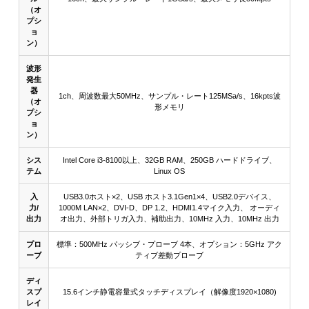
（オ
プシ
ョ
ン）
波形
発生
器
1ch、周波数最大50MHz、サンプル・レート125MSa/s、16kpts波
（オ
形メモリ
プシ
ョ
ン）
シス
Intel Core i3-8100以上、32GB RAM、250GB ハードドライブ、
テム
Linux OS
入
USB3.0ホスト×2、USB ホスト3.1Gen1×4、USB2.0デバイス、
力/
1000M LAN×2、DVI-D、DP 1.2、HDMI1.4マイク入力、 オーディ
出力
オ出力、外部トリガ入力、補助出力、10MHz 入力、10MHz 出力
プロ
標準：500MHz パッシブ・プローブ 4本、オプション：5GHz アク
ーブ
ティブ差動プローブ
ディ
スプ
15.6インチ静電容量式タッチディスプレイ（解像度1920×1080)
レイ