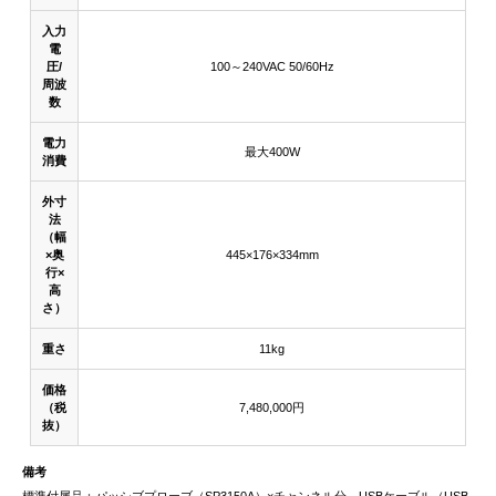
入力
電
圧/
100～240VAC 50/60Hz
周波
数
電力
最大400W
消費
外寸
法
（幅
×奥
445×176×334mm
行×
高
さ）
重さ
11kg
価格
（税
7,480,000円
抜）
備考