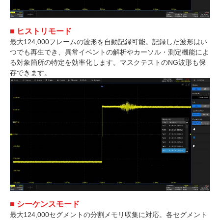
■ ヒストリモード
最大124,000フレームの波形を自動記録可能。記録した波形はい
つでも再生でき、異常イベントの解析やカーソル・測定機能によ
る対象箇所の特定を効率化します。マスクテストのNG波形も保
存できます。
■ シーケンスモード
最大124,000セグメントの分割メモリ収集に対応。各セグメント