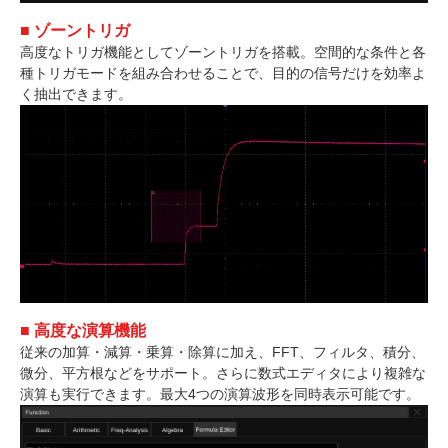
■ ゾーントリガ
高度なトリガ機能としてゾーントリガを搭載。空間的な条件と各
種トリガモードを組み合わせることで、目的の信号だけを効率よ
く抽出できます。
■ 高度な演算機能
従来の加算・減算・乗算・除算に加え、FFT、フィルタ、積分、
微分、平方根などをサポート。さらに数式エディタにより複雑な
演算も実行できます。最大4つの演算波形を同時表示可能です。