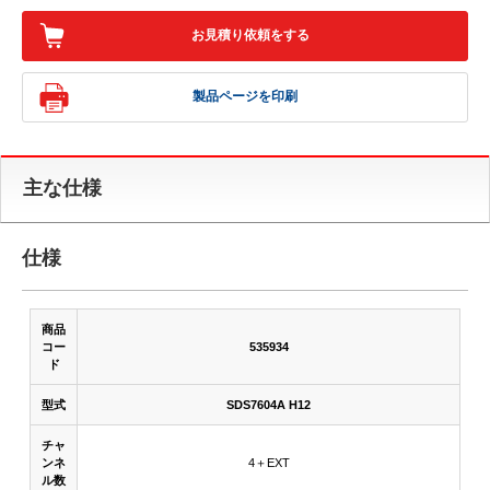
お見積り依頼をする
製品ページを印刷
主な仕様
仕様
商品
コー
535934
ド
型式
SDS7604A H12
チャ
ンネ
4＋EXT
ル数