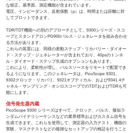
な校正、基準面、測定機能が含まれています。
電圧、インピーダンス、反射係数（ρ）は、時間または距離に対
してプロットできます。
TDR/TDT機能への別のアプローチとして、9300シリーズ・スコ
ープとスタンドアロンPG900パルス・ジェネレータを組み合わせ
る方法があります。
これらの装置には、同様の差動ステップ・リカバリー・ダイオー
ド・ステップ・ジェネレーターが含まれており、40psのトンネ
ル・ダイオード・ステップ生成のオプションもあります。
これにより、柔軟性が増し、パルスソースをリモートで配置でき
るようになります。このジェネレータは、PicoScope 9301、
9302クロック・リカバリ、9321オプティカル、および9341 4チ
ャネル・サンプリング・オシロスコープでのTDTおよびTDRも可
能にします。
信号発生器内蔵
PicoScope 9300 シリーズはすべて、クロック、パルス、擬似ラ
ンダムバイナリシーケンスなどの業界標準およびカスタム信号を
生成できます。これらを使用して、測定器の入力テスト、機能の
実験、マスクテストなどの複雑なセットアップの検証を行うこと