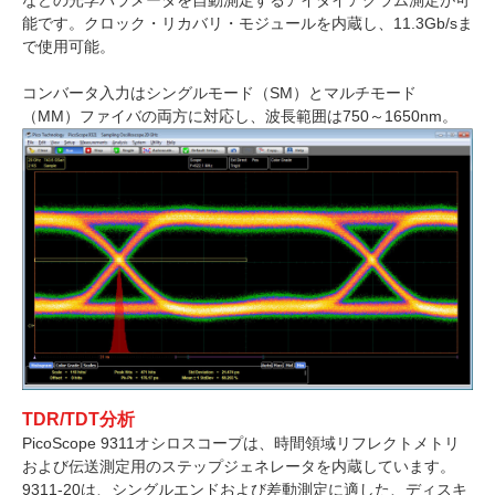
などの光学パラメータを自動測定するアイダイアグラム測定が可
能です。クロック・リカバリ・モジュールを内蔵し、11.3Gb/sま
で使用可能。
コンバータ入力はシングルモード（SM）とマルチモード
（MM）ファイバの両方に対応し、波長範囲は750～1650nm。
TDR/TDT分析
PicoScope 9311オシロスコープは、時間領域リフレクトメトリ
および伝送測定用のステップジェネレータを内蔵しています。
9311-20は、シングルエンドおよび差動測定に適した、ディスキ