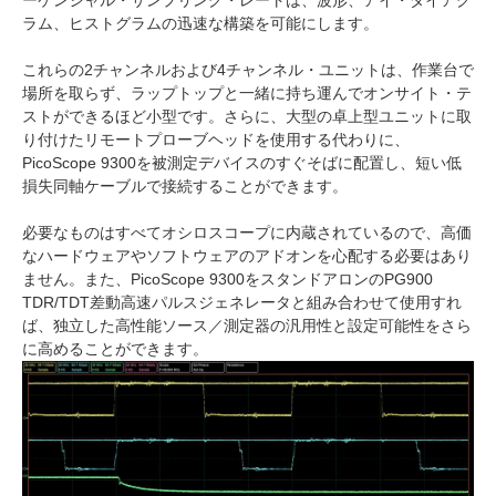
ーケンシャル・サンプリング・レートは、波形、アイ・ダイアグ
ラム、ヒストグラムの迅速な構築を可能にします。
これらの2チャンネルおよび4チャンネル・ユニットは、作業台で
場所を取らず、ラップトップと一緒に持ち運んでオンサイト・テ
ストができるほど小型です。さらに、大型の卓上型ユニットに取
り付けたリモートプローブヘッドを使用する代わりに、
PicoScope 9300を被測定デバイスのすぐそばに配置し、短い低
損失同軸ケーブルで接続することができます。
必要なものはすべてオシロスコープに内蔵されているので、高価
なハードウェアやソフトウェアのアドオンを心配する必要はあり
ません。また、PicoScope 9300をスタンドアロンのPG900
TDR/TDT差動高速パルスジェネレータと組み合わせて使用すれ
ば、独立した高性能ソース／測定器の汎用性と設定可能性をさら
に高めることができます。