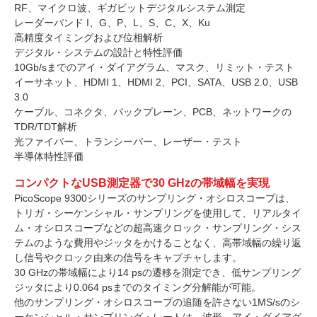
RF、マイクロ波、ギガビットデジタルシステム測定
レーダーバンド I、G、P、L、S、C、X、Ku
高精度タイミングおよび位相解析
デジタル・システムの設計と特性評価
10Gb/sまでのアイ・ダイアグラム、マスク、リミット・テスト
イーサネット、HDMI 1、HDMI 2、PCI、SATA、USB 2.0、USB
3.0
ケーブル、コネクタ、バックプレーン、PCB、ネットワークの
TDR/TDT解析
光ファイバー、トランシーバー、レーザー・テスト
半導体特性評価
コンパクトなUSB測定器で30 GHzの帯域幅を実現
PicoScope 9300シリーズのサンプリング・オシロスコープは、
トリガ・シーケンシャル・サンプリングを使用して、リアルタイ
ム・オシロスコープなどの超高速クロック・サンプリング・シス
テムのような費用やジッタをかけることなく、高帯域幅の繰り返
し信号やクロック由来の信号をキャプチャします。
30 GHzの帯域幅により14 psの遷移を測定でき、低サンプリング
ジッタにより0.064 psまでのタイミング分解能が可能。
他のサンプリング・オシロスコープの追随を許さない1MS/sのシ