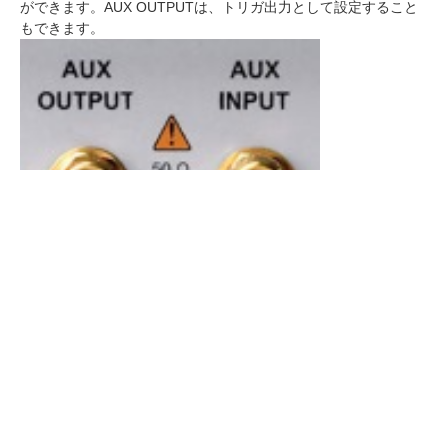
ができます。AUX OUTPUTは、トリガ出力として設定すること
もできます。
PicoConnect® 900シリーズ: これからのプローブの形
PicoConnect 900 シリーズは、最大 9 GHz および 18 Gb/s のマ
イクロ波およびギガビットアプリケーション用に設計された、低
侵襲の高周波パッシブプローブです。これまでにない性能と柔軟
性を低価格で実現し、PicoScope 9300シリーズスコープと組み
合わせて使用するのに最適です。
PicoSource® PG900 シリーズ差動パルス発生器