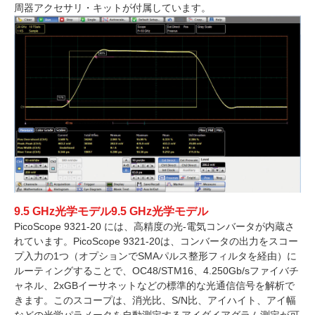
周器アクセサリ・キットが付属しています。
9.5 GHz光学モデル9.5 GHz光学モデル
PicoScope 9321-20 には、高精度の光-電気コンバータが内蔵さ
れています。PicoScope 9321-20は、コンバータの出力をスコー
プ入力の1つ（オプションでSMAパルス整形フィルタを経由）に
ルーティングすることで、OC48/STM16、4.250Gb/sファイバチ
ャネル、2xGBイーサネットなどの標準的な光通信信号を解析で
きます。このスコープは、消光比、S/N比、アイハイト、アイ幅