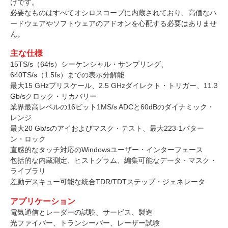
けです。
必要なものはすべてオシロスコープに内蔵されており、高価なハ
ードウェアやソフトウェアのアドオンを心配する必要はありませ
ん。
主な仕様
15TS/s（64fs）シーケンシャル・サンプリング、
640TS/s（1.5fs）までの表示分解能
最大15 GHzプリスケール、2.5 GHzダイレクト・トリガー、11.3
Gb/sクロック・リカバリー
業界最高レベルの16ビット1MS/s ADCと60dBのダイナミック・
レンジ
最大20 Gb/sのアイおよびマスク・テスト、最大223-1パター
ン・ロック
直感的なタッチ対応のWindowsユーザー・インターフェース
包括的な内蔵測定、ヒストグラム、編集可能なデータ・マスク・
ライブラリ
差動デスキュー可能な統合TDR/TDTステップ・ジェネレータ
アプリケーション
電気通信とレーダーの試験、サービス、製造
光ファイバー、トランシーバー、レーザー試験