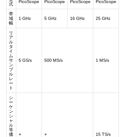
PicoScope
PicoScope
PicoScope
PicoScope
式
帯
域
1 GHz
5 GHz
16 GHz
25 GHz
幅
リ
ア
ル
タ
イ
ム
サ
5 GS/s
500 MS/s
1 MS/s
ン
プ
ル
レ
ー
ト
シ
ー
ケ
ン
シ
ャ
ル
等
価
×
×
15 TS/s