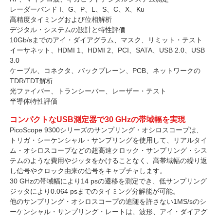
レーダーバンド I、G、P、L、S、C、X、Ku
高精度タイミングおよび位相解析
デジタル・システムの設計と特性評価
10Gb/sまでのアイ・ダイアグラム、マスク、リミット・テスト
イーサネット、HDMI 1、HDMI 2、PCI、SATA、USB 2.0、USB
3.0
ケーブル、コネクタ、バックプレーン、PCB、ネットワークの
TDR/TDT解析
光ファイバー、トランシーバー、レーザー・テスト
半導体特性評価
コンパクトなUSB測定器で30 GHzの帯域幅を実現
PicoScope 9300シリーズのサンプリング・オシロスコープは、
トリガ・シーケンシャル・サンプリングを使用して、リアルタイ
ム・オシロスコープなどの超高速クロック・サンプリング・シス
テムのような費用やジッタをかけることなく、高帯域幅の繰り返
し信号やクロック由来の信号をキャプチャします。
30 GHzの帯域幅により14 psの遷移を測定でき、低サンプリング
ジッタにより0.064 psまでのタイミング分解能が可能。
他のサンプリング・オシロスコープの追随を許さない1MS/sのシ
ーケンシャル・サンプリング・レートは、波形、アイ・ダイアグ