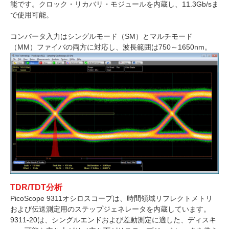
能です。クロック・リカバリ・モジュールを内蔵し、11.3Gb/sま
で使用可能。
コンバータ入力はシングルモード（SM）とマルチモード
（MM）ファイバの両方に対応し、波長範囲は750～1650nm。
TDR/TDT分析
PicoScope 9311オシロスコープは、時間領域リフレクトメトリ
および伝送測定用のステップジェネレータを内蔵しています。
9311-20は、シングルエンドおよび差動測定に適した、ディスキ