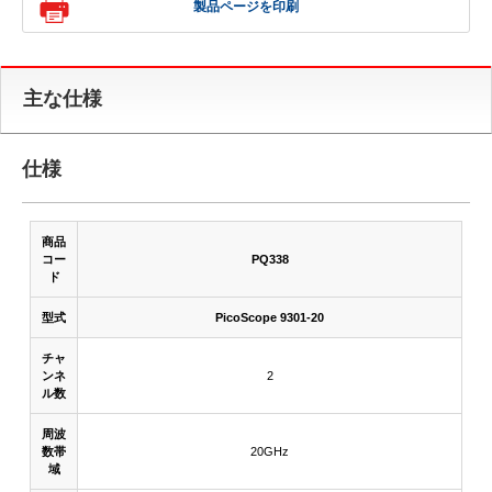
製品ページを印刷
主な仕様
仕様
商品
コー
PQ338
ド
型式
PicoScope 9301-20
チャ
ンネ
2
ル数
周波
数帯
20GHz
域