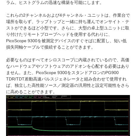
ラム、ヒストグラムの迅速な構築を可能にします。
これらの2チャンネルおよび4チャンネル・ユニットは、作業台で
場所を取らず、ラップトップと一緒に持ち運んでオンサイト・テ
ストができるほど小型です。さらに、大型の卓上型ユニットに取
り付けたリモートプローブヘッドを使用する代わりに、
PicoScope 9300を被測定デバイスのすぐそばに配置し、短い低
損失同軸ケーブルで接続することができます。
必要なものはすべてオシロスコープに内蔵されているので、高価
なハードウェアやソフトウェアのアドオンを心配する必要はあり
ません。また、PicoScope 9300をスタンドアロンのPG900
TDR/TDT差動高速パルスジェネレータと組み合わせて使用すれ
ば、独立した高性能ソース／測定器の汎用性と設定可能性をさら
に高めることができます。