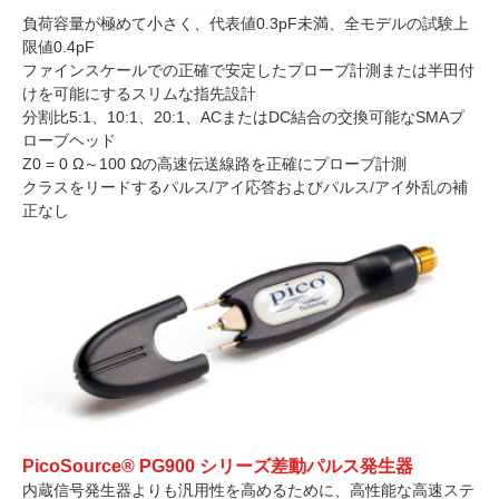
負荷容量が極めて小さく、代表値0.3pF未満、全モデルの試験上
限値0.4pF
ファインスケールでの正確で安定したプローブ計測または半田付
けを可能にするスリムな指先設計
分割比5:1、10:1、20:1、ACまたはDC結合の交換可能なSMAプ
ローブヘッド
Z0 = 0 Ω～100 Ωの高速伝送線路を正確にプローブ計測
クラスをリードするパルス/アイ応答およびパルス/アイ外乱の補
正なし
PicoSource® PG900 シリーズ差動パルス発生器
内蔵信号発生器よりも汎用性を高めるために、高性能な高速ステ