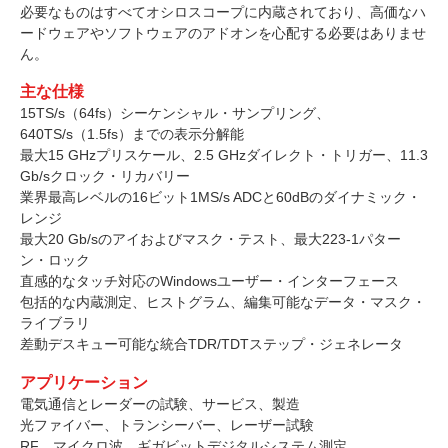
必要なものはすべてオシロスコープに内蔵されており、高価なハ
ードウェアやソフトウェアのアドオンを心配する必要はありませ
ん。
主な仕様
15TS/s（64fs）シーケンシャル・サンプリング、
640TS/s（1.5fs）までの表示分解能
最大15 GHzプリスケール、2.5 GHzダイレクト・トリガー、11.3
Gb/sクロック・リカバリー
業界最高レベルの16ビット1MS/s ADCと60dBのダイナミック・
レンジ
最大20 Gb/sのアイおよびマスク・テスト、最大223-1パター
ン・ロック
直感的なタッチ対応のWindowsユーザー・インターフェース
包括的な内蔵測定、ヒストグラム、編集可能なデータ・マスク・
ライブラリ
差動デスキュー可能な統合TDR/TDTステップ・ジェネレータ
アプリケーション
電気通信とレーダーの試験、サービス、製造
光ファイバー、トランシーバー、レーザー試験
RF、マイクロ波、ギガビットデジタルシステム測定