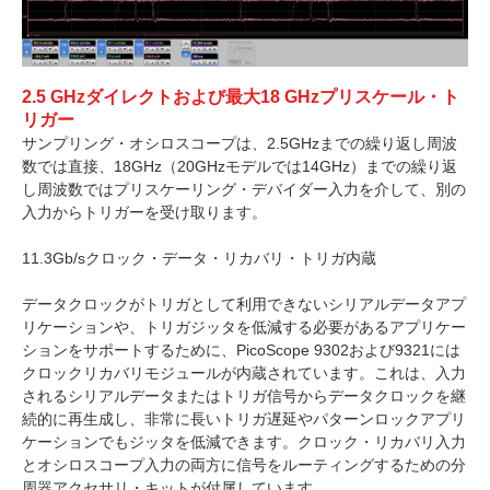
2.5 GHzダイレクトおよび最大18 GHzプリスケール・ト
リガー
サンプリング・オシロスコープは、2.5GHzまでの繰り返し周波
数では直接、18GHz（20GHzモデルでは14GHz）までの繰り返
し周波数ではプリスケーリング・デバイダー入力を介して、別の
入力からトリガーを受け取ります。
11.3Gb/sクロック・データ・リカバリ・トリガ内蔵
データクロックがトリガとして利用できないシリアルデータアプ
リケーションや、トリガジッタを低減する必要があるアプリケー
ションをサポートするために、PicoScope 9302および9321には
クロックリカバリモジュールが内蔵されています。これは、入力
されるシリアルデータまたはトリガ信号からデータクロックを継
続的に再生成し、非常に長いトリガ遅延やパターンロックアプリ
ケーションでもジッタを低減できます。クロック・リカバリ入力
とオシロスコープ入力の両方に信号をルーティングするための分
周器アクセサリ・キットが付属しています。