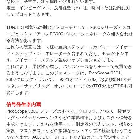
な校正、基準面、測定機能が含まれています。
電圧、インピーダンス、反射係数（ρ）は、時間または距離に対
してプロットできます。
TDR/TDT機能への別のアプローチとして、9300シリーズ・スコ
ープとスタンドアロンPG900パルス・ジェネレータを組み合わせ
る方法があります。
これらの装置には、同様の差動ステップ・リカバリー・ダイオー
ド・ステップ・ジェネレーターが含まれており、40psのトンネ
ル・ダイオード・ステップ生成のオプションもあります。
これにより、柔軟性が増し、パルスソースをリモートで配置でき
るようになります。このジェネレータは、PicoScope 9301、
9302クロック・リカバリ、9321オプティカル、および9341 4チ
ャネル・サンプリング・オシロスコープでのTDTおよびTDRも可
能にします。
信号発生器内蔵
PicoScope 9300 シリーズはすべて、クロック、パルス、擬似ラ
ンダムバイナリシーケンスなどの業界標準およびカスタム信号を
生成できます。これらを使用して、測定器の入力テスト、機能の
実験、マスクテストなどの複雑なセットアップの検証を行うこと
ができます。AUX OUTPUTは、トリガ出力として設定すること