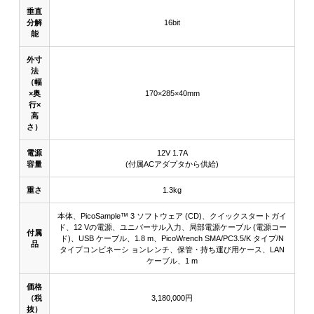
垂直
分解
16bit
能
外寸
法
（幅
×奥
170×285×40mm
行×
高
さ）
電源
12V 1.7A
容量
(付属ACアダプタから供給)
重さ
1.3kg
本体、PicoSample™ 3 ソフトウェア (CD)、クイックスタートガイ
ド、12 Vの電源、ユニバーサル入力、局部電源ケーブル (電源コー
付属
ド)、USB ケーブル、1.8 m、PicoWrench SMA/PC3.5/K タイプ/N
品
タイプコンビネーシ ョンレンチ、保管・持ち運び用ケース、LAN
ケーブル、1 m
価格
（税
3,180,000円
抜）