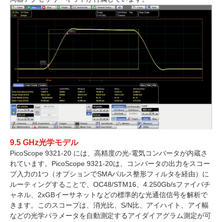
9.5 GHz光学モデル
PicoScope 9321-20 には、高精度の光-電気コンバータが内蔵さ
れています。PicoScope 9321-20は、コンバータの出力をスコー
プ入力の1つ（オプションでSMAパルス整形フィルタを経由）に
ルーティングすることで、OC48/STM16、4.250Gb/sファイバチ
ャネル、2xGBイーサネットなどの標準的な光通信信号を解析で
きます。このスコープは、消光比、S/N比、アイハイト、アイ幅
などの光学パラメータを自動測定するアイダイアグラム測定が可