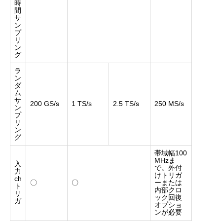
時
間
サ
ン
プ
リ
ン
グ
ラ
ン
ダ
ム
サ
200 GS/s
1 TS/s
2.5 TS/s
250 MS/s
ン
プ
リ
ン
グ
帯域幅100
MHzま
入
で。外付
力
けトリガ
ch
〇
〇
ーまたは
ト
内部クロ
リ
ック回復
ガ
オプショ
ンが必要