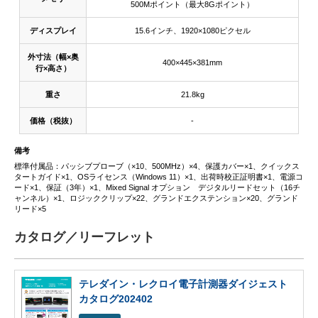
500Mポイント（最大8Gポイント）
ディスプレイ
15.6インチ、1920×1080ピクセル
外寸法（幅×奥
400×445×381mm
行×高さ）
重さ
21.8kg
価格（税抜）
-
備考
標準付属品：パッシブプローブ（×10、500MHz）×4、保護カバー×1、クイックス
タートガイド×1、OSライセンス（Windows 11）×1、出荷時校正証明書×1、電源コ
ード×1、保証（3年）×1、Mixed Signal オプション デジタルリードセット（16チ
ャンネル）×1、ロジッククリップ×22、グランドエクステンション×20、グランド
リード×5
カタログ／リーフレット
テレダイン・レクロイ電子計測器ダイジェスト
カタログ202402