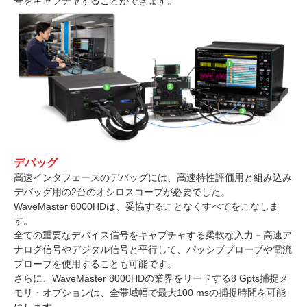
号をキャプチャすることができます。
デバッグ
高速インタフェースのデバッグには、高速特性評価用と組み込み
デバッグ用の2台のオシロスコープが必要でした。
WaveMaster 8000HDは、妥協することなくすべてをこなしま
す。
全ての重要なデバイス信号をキャプチャする柔軟な入力－高速ア
ナログ信号やデジタル信号と平行して、パッシブプローブや電流
プローブを使用することも可能です。
さらに、WaveMaster 8000HDの業界をリードする8 Gpts捕捉メ
モリ・オプションは、全帯域幅で最大100 msの捕捉時間を可能
にします。