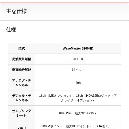
主な仕様
仕様
型式
WaveMaster 8200HD
周波数帯域幅
20 GHz
垂直軸分解能
12ビット
アナログ・チ
4ch
ャンネル
デジタル・チ
16ch（MSオプション）、18ch（HDA125ロジック・ア
ャンネル
ナライザ・オプション）
サンプリング
160 GS/s（最大320 GS/s）
レート
200 Mポイント（最大8Gポイント）、SDAモデル：
メモリ