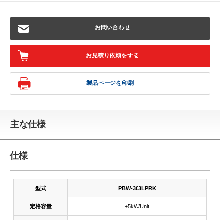
お問い合わせ
お見積り依頼をする
製品ページを印刷
主な仕様
仕様
型式
PBW-303LPRK
定格容量
±5kW/Unit