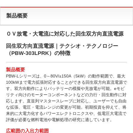
製品概要
０Ｖ放電・大電流に対応した回生双方向直流電源
回生双方向直流電源｜テクシオ・テクノロジー
（PBW-303LPRK）の特徴
製品概要
PBW-Lシリーズは、0～80V/±150A（5kW）の動作範囲で、最大
100kWまで電力拡張対応することができる回生双方向直流電源で
す。双方向動作によりバッテリーの模擬や充放電が可能。eモビ
リティ向けのモーターコンポーネントなどの力行・回生動作に対
応します。直並列マスタースレーブに対応し、ユーザーでも自由
な拡張、電圧・電流レンジの変更が可能。初期投資を抑えて、将
来的に大電力化するパワーエレクトロニクスや、低電圧大電流で
評価が必要な燃料電池や電解処理の研究に適しています。
広範囲の入出力範囲