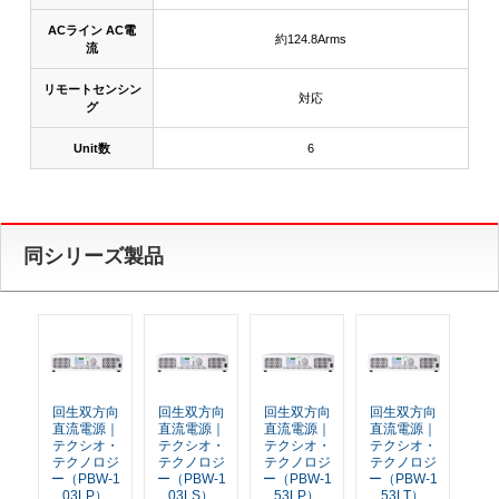
ACライン AC電
約124.8Arms
流
リモートセンシン
対応
グ
Unit数
6
同シリーズ製品
回生双方向
回生双方向
回生双方向
回生双方向
直流電源｜
直流電源｜
直流電源｜
直流電源｜
テクシオ・
テクシオ・
テクシオ・
テクシオ・
テクノロジ
テクノロジ
テクノロジ
テクノロジ
ー（PBW-1
ー（PBW-1
ー（PBW-1
ー（PBW-1
03LP）
03LS）
53LP）
53LT）