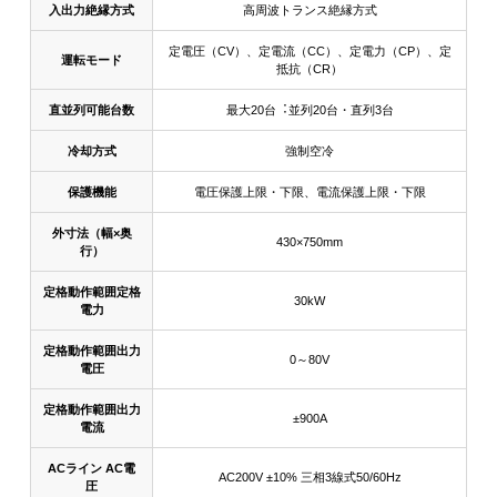
入出力絶縁方式
高周波トランス絶縁方式
定電圧（CV）、定電流（CC）、定電力（CP）、定
運転モード
抵抗（CR）
直並列可能台数
最大20台︓並列20台・直列3台
冷却方式
強制空冷
保護機能
電圧保護上限・下限、電流保護上限・下限
外寸法（幅×奥
430×750mm
行）
定格動作範囲定格
30kW
電力
定格動作範囲出力
0～80V
電圧
定格動作範囲出力
±900A
電流
ACライン AC電
AC200V ±10% 三相3線式50/60Hz
圧