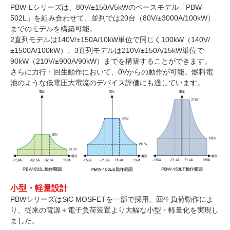
PBW-Lシリーズは、80V/±150A/5kWのベースモデル「PBW-
502L」を組み合わせて、並列では20台（80V/±3000A/100kW）
までのモデルを構築可能。
2直列モデルは140V/±150A/10kW単位で同じく100kW（140V/
±1500A/100kW）、3直列モデルは210V/±150A/15kW単位で
90kW（210V/±900A/90kW）までを構築することができます。
さらに力行・回生動作において、0Vからの動作が可能。燃料電
池のような低電圧大電流のデバイス評価にも適しています。
小型・軽量設計
PBWシリーズはSiC MOSFETを一部で採用、回生負荷動作によ
り、従来の電源＋電子負荷装置より大幅な小型・軽量化を実現し
ました。