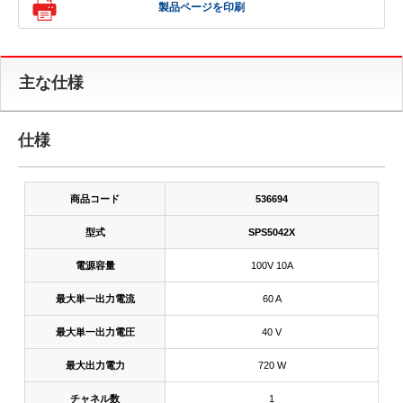
製品ページを印刷
主な仕様
仕様
商品コード
536694
型式
SPS5042X
電源容量
100V 10A
最大単一出力電流
60 A
最大単一出力電圧
40 V
最大出力電力
720 W
チャネル数
1