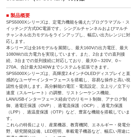
■ 製品概要
SPS5000Xシリーズは、定電力機能を備えたプログラマブル・ス
イッチング方式DC電源です。シングルチャンネルおよびマルチ
チャンネル出力モデルをラインアップし、幅広い出力レンジに対
応します。
本シリーズは全16モデルを展開し、最大160Vの出力電圧、最大
1080Wの出力電力を実現しています。また、2台までの直列接
続、3台までの並列接続に対応しており、最大0～320V、0～
270A、合計最大3240Wまでシステムを拡張できます。
SPS5000Xシリーズは、高輝度2.4インチOLEDディスプレイと直
感的なユーザーインターフェースを搭載し、容易な操作と高い視
認性を提供します。高分解能の電圧・電流設定、立上り／立下り
速度（スルーレート）の調整、リストシーケンス機能、
LAN/USBインターフェース経由でのリモート制御、アナログ制
御、過電圧保護（OVP）、過電流保護（OCP）、過電力保護
（LPP）、過温度保護（OTP）など、豊富な機能を搭載していま
す。
これらの特長により、産業機器、教育機関、エネルギー・発電分
野、研究開発設備、LED照明、車載電子機器など、幅広い用途に