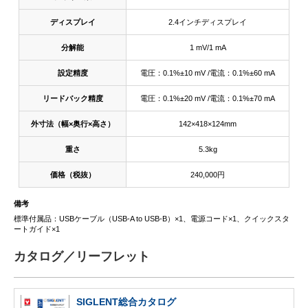
ディスプレイ
2.4インチディスプレイ
分解能
1 mV/1 mA
設定精度
電圧：0.1%±10 mV /電流：0.1%±60 mA
リードバック精度
電圧：0.1%±20 mV /電流：0.1%±70 mA
外寸法（幅×奥行×高さ）
142×418×124mm
重さ
5.3kg
価格（税抜）
240,000円
備考
標準付属品：USBケーブル（USB-A to USB-B）×1、電源コード×1、クイックスタ
ートガイド×1
カタログ／リーフレット
SIGLENT総合カタログ