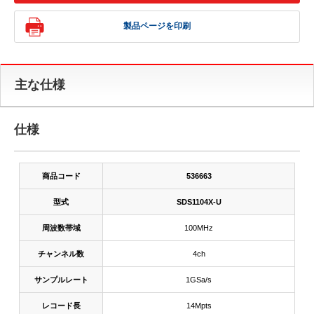
製品ページを印刷
主な仕様
仕様
商品コード
536663
型式
SDS1104X-U
周波数帯域
100MHz
チャンネル数
4ch
サンプルレート
1GSa/s
レコード長
14Mpts