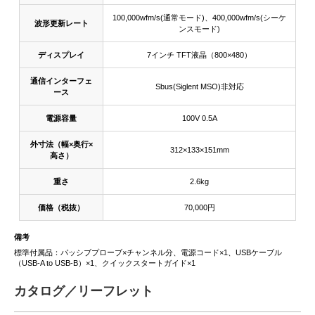
100,000wfm/s(通常モード)、400,000wfm/s(シーケ
波形更新レート
ンスモード)
ディスプレイ
7インチ TFT液晶（800×480）
通信インターフェ
Sbus(Siglent MSO)非対応
ース
電源容量
100V 0.5A
外寸法（幅×奥行×
312×133×151mm
高さ）
重さ
2.6kg
価格（税抜）
70,000円
備考
標準付属品：パッシブプローブ×チャンネル分、電源コード×1、USBケーブル
（USB-A to USB-B）×1、クイックスタートガイド×1
カタログ／リーフレット