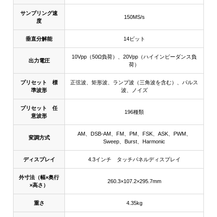
サンプリング速
150MS/s
度
垂直分解能
14ビット
10Vpp（50Ω負荷）、20Vpp（ハイインピーダンス負
出力電圧
荷）
プリセット 標
正弦波、矩形波、ランプ波（三角波を含む）、パルス
準波形
波、ノイズ
プリセット 任
196種類
意波形
AM、DSB-AM、FM、PM、FSK、ASK、PWM、
変調方式
Sweep、Burst、Harmonic
ディスプレイ
4.3インチ タッチパネルディスプレイ
外寸法（幅×奥行
260.3×107.2×295.7mm
×高さ）
重さ
4.35kg