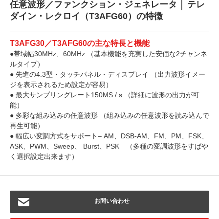
任意波形／ファンクション・ジェネレータ │ テレ
ダイン・レクロイ（T3AFG60）の特徴
T3AFG30／T3AFG60の主な特長と機能
●帯域幅30MHz、60MHz （基本機能を充実した安価な2チャンネ
ルタイプ）
● 先進の4.3型・タッチパネル・ディスプレイ （出力波形イメー
ジを表示されるため設定が容易）
● 最大サンプリングレート150MS / s （詳細に波形の出力が可
能）
● 多彩な組み込みの任意波形 （組み込みの任意波形を読み込んで
再生可能）
● 幅広い変調方式をサポート– AM、DSB-AM、FM、PM、FSK、
ASK、PWM、Sweep、 Burst、PSK （多種の変調波形をすばや
く選択設定出来ます）
お問い合わせ