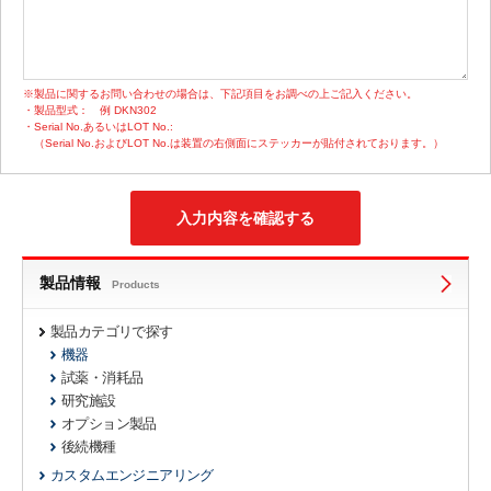
※製品に関するお問い合わせの場合は、下記項目をお調べの上ご記入ください。
・製品型式：
例 DKN302
・Serial No.あるいはLOT No.:
（Serial No.およびLOT No.は装置の右側面にステッカーが貼付されております。）
製品情報
Products
製品カテゴリで探す
機器
試薬・消耗品
研究施設
オプション製品
後続機種
カスタムエンジニアリング