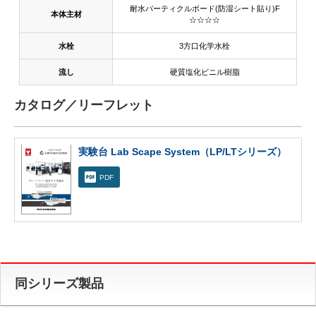
耐水パーティクルボード(防湿シート貼り)F
本体主材
☆☆☆☆
水栓
3方口化学水栓
流し
硬質塩化ビニル樹脂
カタログ／リーフレット
実験台 Lab Scape System（LP/LTシリーズ）
PDF
同シリーズ製品