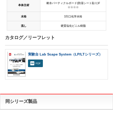
耐水パーティクルボード(防湿シート貼り)F
本体主材
☆☆☆☆
水栓
3方口化学水栓
流し
硬質塩化ビニル樹脂
カタログ／リーフレット
実験台 Lab Scape System（LP/LTシリーズ）
PDF
同シリーズ製品