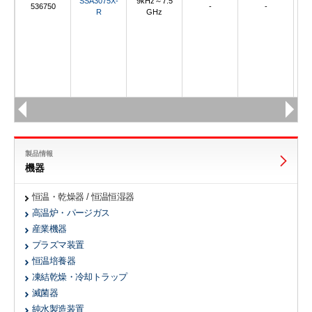
SSA3075X-
9kHz～7.5
1
536750
-
-
R
GHz
製品情報
機器
恒温・乾燥器 / 恒温恒湿器
高温炉・パージガス
産業機器
プラズマ装置
恒温培養器
凍結乾燥・冷却トラップ
滅菌器
純水製造装置