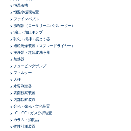
恒温液槽
恒温水循環装置
ファインバブル
濃縮器
（ロータリーエバポレーター）
減圧・加圧ポンプ
乳化・撹拌・振とう器
造粒乾燥装置
（スプレードライヤー）
洗浄器・超音波洗浄器
加熱器
チュービングポンプ
フィルター
天秤
水質測定器
表面観察装置
内部観察装置
分光・発光・蛍光装置
LC・GC・ガス分析装置
カラム・消耗品
物性計測装置