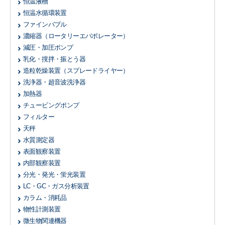
恒温液槽
恒温水循環装置
ファインバブル
濃縮器
（ロータリーエバポレーター）
減圧・加圧ポンプ
乳化・撹拌・振とう器
造粒乾燥装置
（スプレードライヤー）
洗浄器・超音波洗浄器
加熱器
チュービングポンプ
フィルター
天秤
水質測定器
表面観察装置
内部観察装置
分光・発光・蛍光装置
LC・GC・ガス分析装置
カラム・消耗品
物性計測装置
微生物関連機器