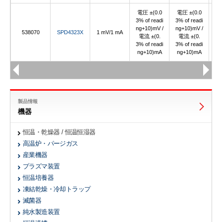
電圧 ±(0.0
電圧 ±(0.0
3% of readi
3% of readi
ng+10)mV /
ng+10)mV /
538070
SPD4323X
1 mV/1 mA
電流 ±(0.
電流 ±(0.
3% of readi
3% of readi
ng+10)mA
ng+10)mA
製品情報
機器
恒温・乾燥器 / 恒温恒湿器
高温炉・パージガス
産業機器
プラズマ装置
恒温培養器
凍結乾燥・冷却トラップ
滅菌器
純水製造装置