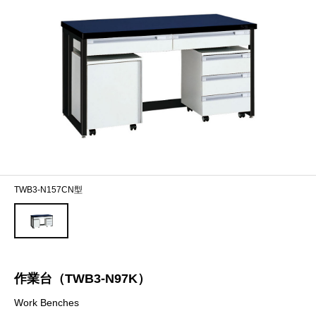
TWB3-N157CN型
作業台（TWB3-N97K）
Work Benches