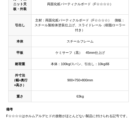
ニット天
両面化粧パーティクルボード（F☆☆☆☆）
板・外装
主材：両面化粧パーティクルボード（F☆☆☆☆） 側板：
引出し
スチール製粉体塗装仕上げ、スライドレール（樹脂ローラー
付き）
本体
スチールフレーム
甲板
ケミサーフ（黒） 45mm仕上げ
耐荷重
本体：100kg/スパン、引出し：10kg/杯
外寸法
（幅×奥行
900×750×800mm
×高さ）
重さ
63kg
備考
F☆☆☆☆はホルムアルデヒドの放散がほとんどない製品に付けられる記号です。