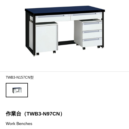
TWB3-N157CN型
作業台（TWB3-N97CN）
Work Benches