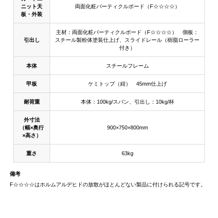
ニット天
両面化粧パーティクルボード（F☆☆☆☆）
板・外装
主材：両面化粧パーティクルボード（F☆☆☆☆） 側板：
引出し
スチール製粉体塗装仕上げ、スライドレール（樹脂ローラー
付き）
本体
スチールフレーム
甲板
ケミトップ（紺） 45mm仕上げ
耐荷重
本体：100kg/スパン、引出し：10kg/杯
外寸法
（幅×奥行
900×750×800mm
×高さ）
重さ
63kg
備考
F☆☆☆☆はホルムアルデヒドの放散がほとんどない製品に付けられる記号です。