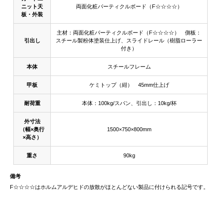
ニット天
両面化粧パーティクルボード（F☆☆☆☆）
板・外装
主材：両面化粧パーティクルボード（F☆☆☆☆） 側板：
引出し
スチール製粉体塗装仕上げ、スライドレール（樹脂ローラー
付き）
本体
スチールフレーム
甲板
ケミトップ（紺） 45mm仕上げ
耐荷重
本体：100kg/スパン、引出し：10kg/杯
外寸法
（幅×奥行
1500×750×800mm
×高さ）
重さ
90kg
備考
F☆☆☆☆はホルムアルデヒドの放散がほとんどない製品に付けられる記号です。