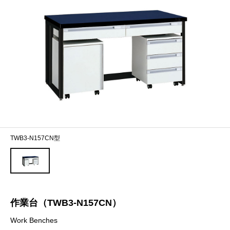
TWB3-N157CN型
作業台（TWB3-N157CN）
Work Benches