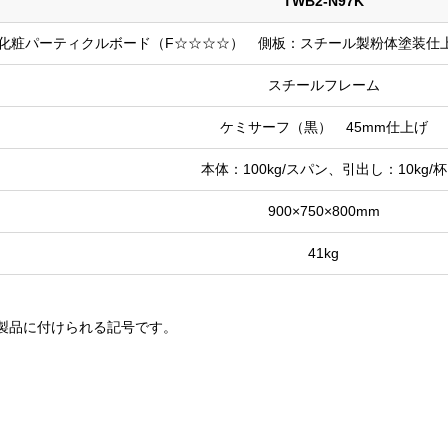
TWB2-N97K
化粧パーティクルボード（F☆☆☆☆） 側板：スチール製粉体塗装仕
スチールフレーム
ケミサーフ（黒） 45mm仕上げ
本体：100kg/スパン、引出し：10kg/杯
900×750×800mm
41kg
製品に付けられる記号です。