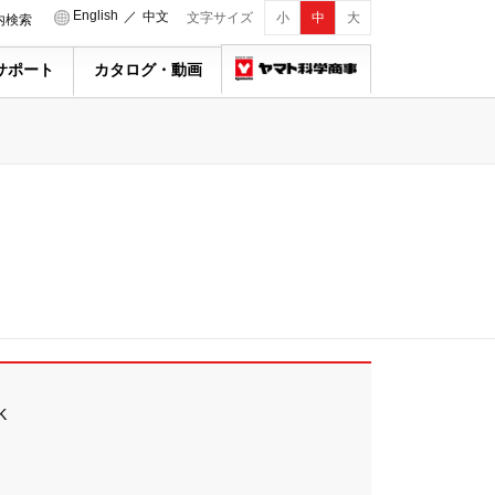
English
／
中文
文字サイズ
小
中
大
内検索
サポート
カタログ・動画
K