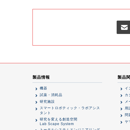
製品情報
製品
機器
イ
試薬・消耗品
カ
研究施設
メ
スマートロボティック・ラボアシス
用
タント
問
研究を変える創造空間
ヤ
Lab Scape System
トータルシステムエンジニアリング