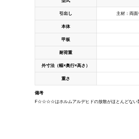
型式
引出し
主材：両面
本体
甲板
耐荷重
外寸法（幅×奥行×高さ）
重さ
備考
F☆☆☆☆はホルムアルデヒドの放散がほとんどない