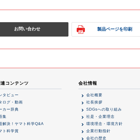
お問い合わせ
製品ページを印刷
関連コンテンツ
会社情報
ンタビュー
会社概要
タログ・動画
社長挨拶
ーカー辞典
SDGsへの取り組み
語集
社是・企業理念
題解決！ヤマト科学Q&A
環境理念・環境方針
マト科学賞
企業行動指針
会社の歴史