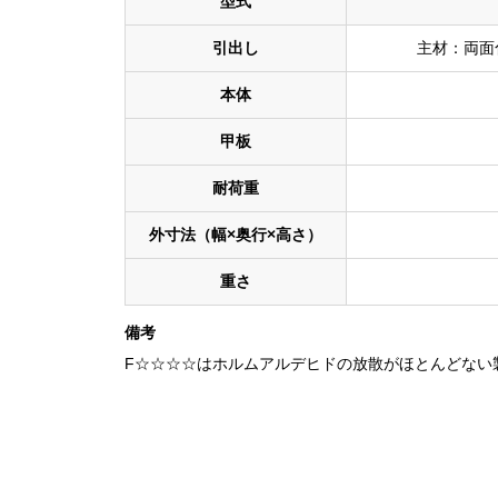
型式
引出し
主材：両面
本体
甲板
耐荷重
外寸法（幅×奥行×高さ）
重さ
備考
F☆☆☆☆はホルムアルデヒドの放散がほとんどない