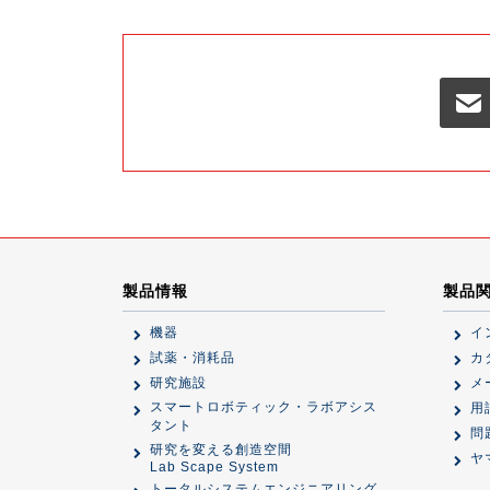
製品情報
製品
機器
イ
試薬・消耗品
カ
研究施設
メ
スマートロボティック・ラボアシス
用
タント
問
研究を変える創造空間
ヤ
Lab Scape System
トータルシステムエンジニアリング