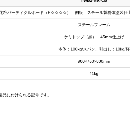
TWB2-N97CB
化粧パーティクルボード（F☆☆☆☆） 側板：スチール製粉体塗装仕
スチールフレーム
ケミトップ（黒） 45mm仕上げ
本体：100kg/スパン、引出し：10kg/杯
900×750×800mm
41kg
製品に付けられる記号です。