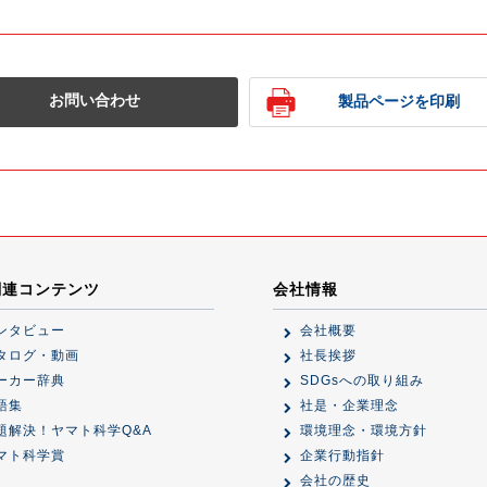
お問い合わせ
製品ページを印刷
関連コンテンツ
会社情報
ンタビュー
会社概要
タログ・動画
社長挨拶
ーカー辞典
SDGsへの取り組み
語集
社是・企業理念
題解決！ヤマト科学Q&A
環境理念・環境方針
マト科学賞
企業行動指針
会社の歴史