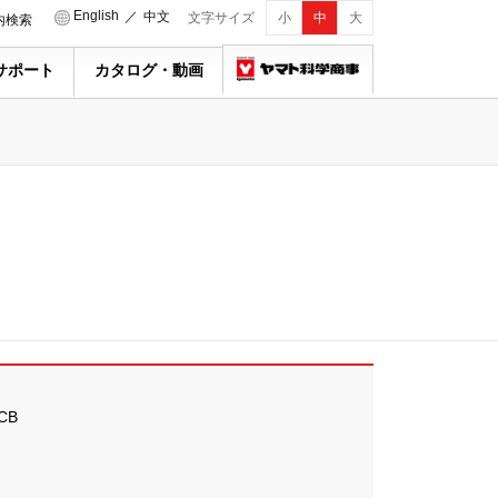
English
／
中文
文字サイズ
小
中
大
内検索
サポート
カタログ・動画
CB