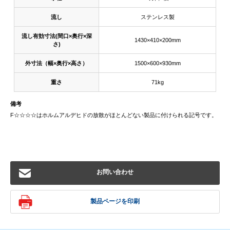
流し
ステンレス製
流し有効寸法(間口×奥行×深
1430×410×200mm
さ)
外寸法（幅×奥行×高さ）
1500×600×930mm
重さ
71kg
備考
F☆☆☆☆はホルムアルデヒドの放散がほとんどない製品に付けられる記号です。
お問い合わせ
製品ページを印刷