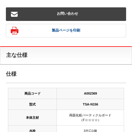
お問い合わせ
製品ページを印刷
主な仕様
仕様
商品コード
A002369
型式
TSA-N156
両面化粧パーティクルボード
本体主材
（F☆☆☆☆）
水栓
3方口1個