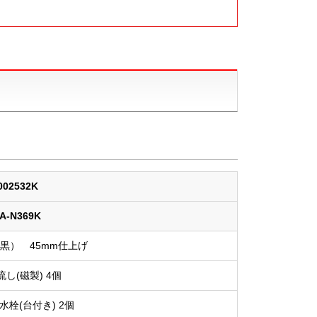
002532K
A-N369K
黒） 45mm仕上げ
し(磁製) 4個
水栓(台付き) 2個