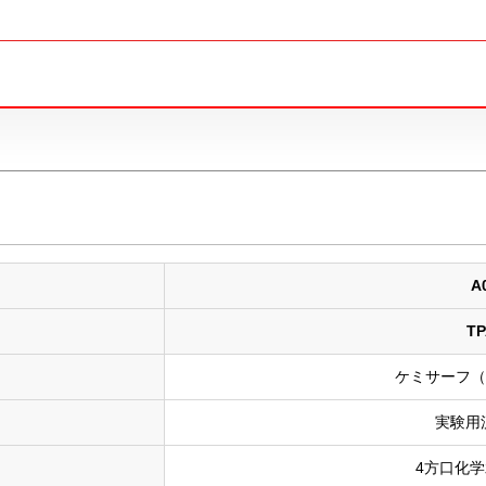
A
TP
ケミサーフ（
実験用流
4方口化学