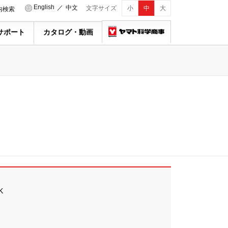
English
／
中文
文字サイズ
小
中
大
内検索
サポート
カタログ・動画
K