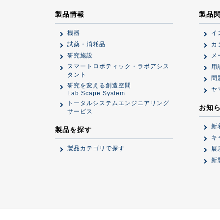
製品情報
製品
機器
イ
試薬・消耗品
カ
研究施設
メ
スマートロボティック・ラボアシス
用
タント
問
研究を変える創造空間
ヤ
Lab Scape System
トータルシステムエンジニアリング
お知
サービス
新
製品を探す
キ
製品カテゴリで探す
展
新