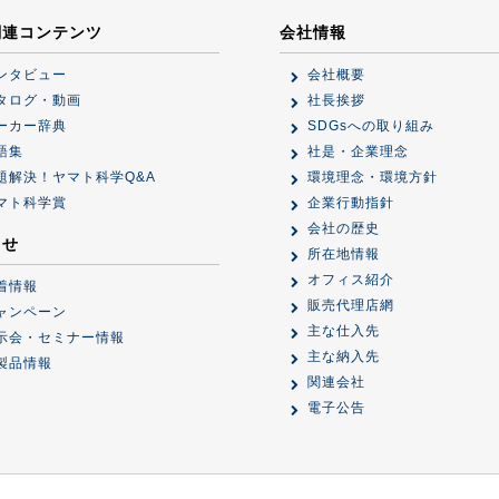
関連コンテンツ
会社情報
ンタビュー
会社概要
タログ・動画
社長挨拶
ーカー辞典
SDGsへの取り組み
語集
社是・企業理念
題解決！ヤマト科学Q&A
環境理念・環境方針
マト科学賞
企業行動指針
会社の歴史
らせ
所在地情報
オフィス紹介
着情報
販売代理店網
ャンペーン
主な仕入先
示会・セミナー情報
主な納入先
製品情報
関連会社
電子公告