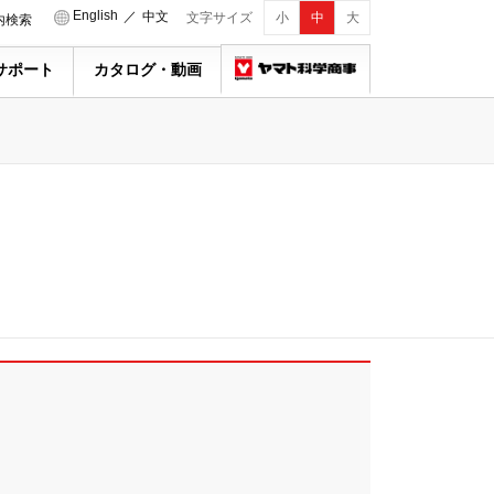
English
／
中文
文字サイズ
小
中
大
内検索
サポート
カタログ・動画