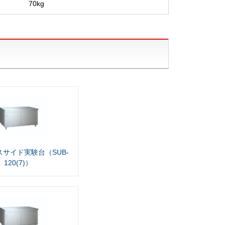
70kg
サイド実験台（SUB-
120(7)）