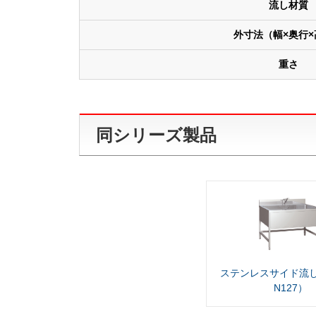
流し材質
外寸法（幅×奥行×
重さ
同シリーズ製品
ステンレスサイド流し
N127）