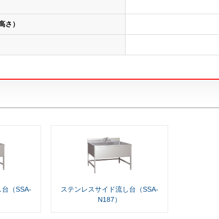
高さ）
台（SSA-
ステンレスサイド流し台（SSA-
N187）