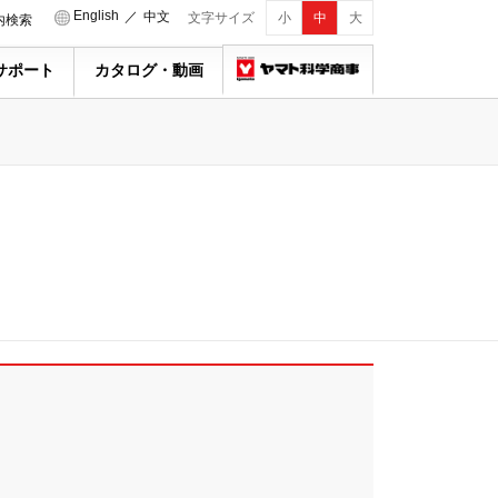
English
／
中文
文字サイズ
小
中
大
内検索
サポート
カタログ・動画