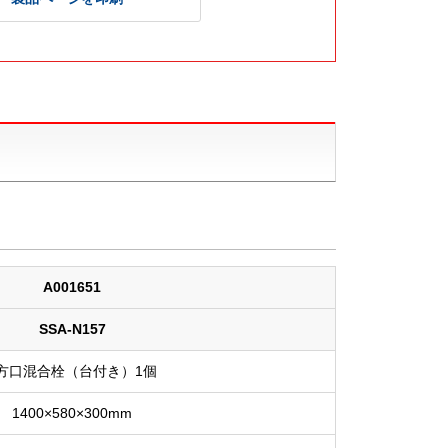
A001651
SSA-N157
1方口混合栓（台付き）1個
1400×580×300mm