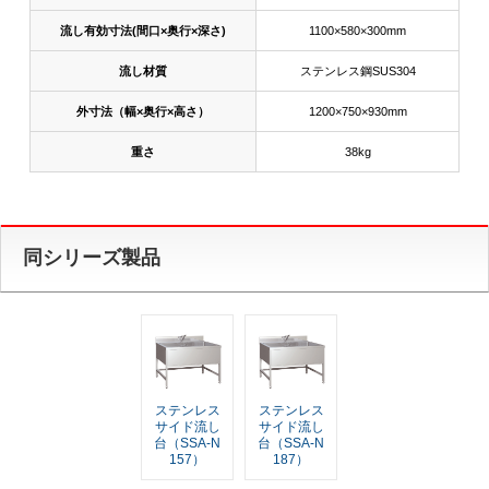
流し有効寸法(間口×奥行×深さ)
1100×580×300mm
流し材質
ステンレス鋼SUS304
外寸法（幅×奥行×高さ）
1200×750×930mm
重さ
38kg
同シリーズ製品
ステンレス
ステンレス
サイド流し
サイド流し
台（SSA-N
台（SSA-N
157）
187）