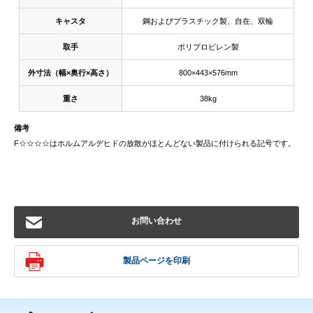
キャスタ
鋼およびプラスチック製、自在、双輪
取手
ポリプロピレン製
外寸法（幅×奥行×高さ）
800×443×576mm
重さ
38kg
備考
F☆☆☆☆はホルムアルデヒドの放散がほとんどない製品に付けられる記号です。
お問い合わせ
製品ページを印刷