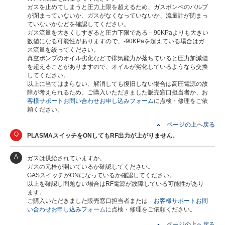
ガスを止めてしまうと圧力上限を超えるため、ガスボンベのバルブ
が閉まっていないか、ガスがなくなっていないか、流量計が閉まっ
ていないかなどを確認してください。
ガス流量を大きくしすぎると圧力下限である－90KPaよりも大きい
数値になる可能性がありますので、-90KPaを超えている場合はガ
ス流量を絞ってください。
真空ポンプのオイル劣化などで排気能力が落ちていると圧力加減値
を超えることがありますので、オイルが劣化しているようなら交換
してください。
以上に当てはまらない、解消しても復旧しない場合は高圧電源の故
障が考えられるため、ご購入いただきました販売窓口担当者か、お
客様サポートお問い合わせお申し込みフォーム
に点検・修理をご依
頼ください。
ページの上へ戻る
Q
PLASMAスイッチをONしてもRF出力が上がりません。
A
ガスは供給されていますか。
ガスの元栓が開いているか確認してください。
GASスイッチがONになっているか確認してください。
以上を確認し問題ない場合はRF電源が故障している可能性があり
ます。
ご購入いただきました販売窓口担当者または
お客様サポートお問
い合わせお申し込みフォーム
に点検・修理をご依頼ください。
ページの上へ戻る