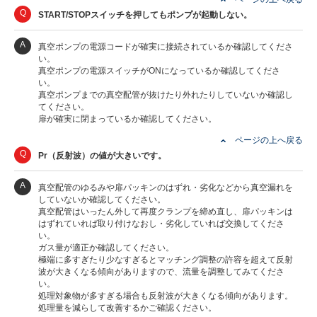
Q
START/STOPスイッチを押してもポンプが起動しない。
A
真空ポンプの電源コードが確実に接続されているか確認してくださ
い。
真空ポンプの電源スイッチがONになっているか確認してくださ
い。
真空ポンプまでの真空配管が抜けたり外れたりしていないか確認し
てください。
扉が確実に閉まっているか確認してください。
ページの上へ戻る
Q
Pr（反射波）の値が大きいです。
A
真空配管のゆるみや扉パッキンのはずれ・劣化などから真空漏れを
していないか確認してください。
真空配管はいったん外して再度クランプを締め直し、扉パッキンは
はずれていれば取り付けなおし・劣化していれば交換してくださ
い。
ガス量が適正か確認してください。
極端に多すぎたり少なすぎるとマッチング調整の許容を超えて反射
波が大きくなる傾向がありますので、流量を調整してみてくださ
い。
処理対象物が多すぎる場合も反射波が大きくなる傾向があります。
処理量を減らして改善するかご確認ください。