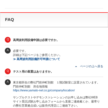
FAQ
Q
高周波利用設備申請は必要ですか。
A
必要です。
詳細は下記ページをご参照ください。
≫ 高周波利用設備許可申請について
ページの上へ戻る
Q
テスト用の装置はありますか。
A
東京都所在の弊社門前仲町別館 １階試験室に設置されています。
門前仲町別館 所在地情報
https://www.yamato-net.co.jp/company/location/
サンプルテストやデモンストレーションのお申し込みは弊社WEB
サイト受託試験お申し込みフォームから直接ご連絡戴くか、最寄り
の弊社営業拠点或いは販売代理店にご連絡下さい。