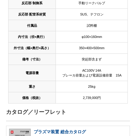
反応部 制御系
手動リークバルブ
反応部 配管系材質
SUS、テフロン
付属品
試料棚
内寸法（径×奥行）
φ100×160mm
外寸法（幅×奥行×高さ）
350×400×500mm
備考（寸法）
突起部含まず
AC100V 14A
電源容量
ブレーカ容量および電源設備容量 15A
重さ
25kg
価格（税抜）
2,739,000円
カタログ／リーフレット
プラズマ装置 総合カタログ