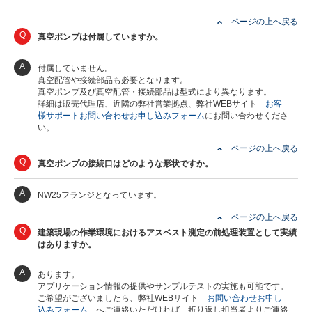
ページの上へ戻る
Q
真空ポンプは付属していますか。
A
付属していません。
真空配管や接続部品も必要となります。
真空ポンプ及び真空配管・接続部品は型式により異なります。
詳細は販売代理店、近隣の弊社営業拠点、弊社WEBサイト
お客
様サポートお問い合わせお申し込みフォーム
にお問い合わせくださ
い。
ページの上へ戻る
Q
真空ポンプの接続口はどのような形状ですか。
A
NW25フランジとなっています。
ページの上へ戻る
Q
建築現場の作業環境におけるアスベスト測定の前処理装置として実績
はありますか。
A
あります。
アプリケーション情報の提供やサンプルテストの実施も可能です。
ご希望がございましたら、弊社WEBサイト
お問い合わせお申し
込みフォーム
へご連絡いただければ、折り返し担当者よりご連絡