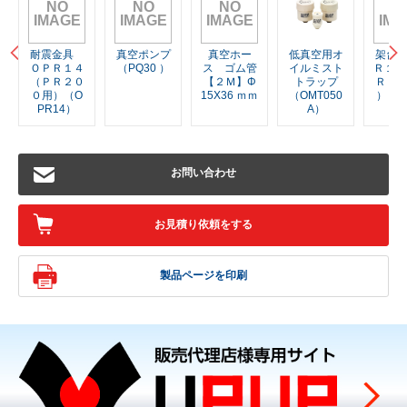
NO
NO
NO
N
IMAGE
IMAGE
IMAGE
IMA
耐震金具
真空ポンプ
真空ホー
低真空用オ
架台
ＯＰＲ１４
（PQ30 ）
ス ゴム管
イルミスト
Ｒ１２
（ＰＲ２０
【２Ｍ】Φ
トラップ
Ｒ２
０用）（O
15X36 ｍｍ
（OMT050
）（O
PR14）
A）
2
お問い合わせ
お見積り依頼をする
製品ページを印刷