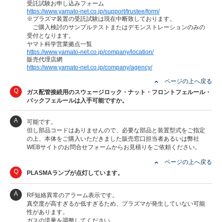
受託試験お申し込みフォーム
https://www.yamato-net.co.jp/support/trustee/form/
※プラズマ装置の受託試験は現在中断致しております。
ご購入検討のサンプルテストまたはデモンストレーションのみの
受付となります。
ヤマト科学営業拠点一覧
https://www.yamato-net.co.jp/company/location/
販売代理店網
https://www.yamato-net.co.jp/company/agency/
ページの上へ戻る
Q
ガス配管接続用のスウェージロック・ナット・フロントフェルール・
バックフェルールは入手可能ですか。
A
可能です。
但し部品コードはありませんので、必要な部品と装置型式をご指定
の上、本体をご購入いただきました販売窓口担当者あるいは弊社
WEBサイトのお問合せフォームからお見積りをご依頼ください。
ページの上へ戻る
Q
PLASMAランプが点灯しています。
A
RF短絡異常のアラーム表示です。
真空度が高すぎるか低すぎるため、プラズマが発生していない可能
性があります。
ガスの流量を調整してください。