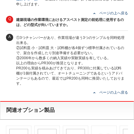
申し上げます。
ページの上へ戻る
Q
建築現場の作業環境におけるアスベスト測定の前処理に使用するの
は、どの型式が向いていますか。
A
①3つチャンバーがあり、作業現場が違う3つのサンプルを同時処理
出来る。
②試料皿 小・試料皿 大・試料棚が各4個ずつ標準付属されているの
で、架台を作成したり別途準備する必要がない。
③2006年から数多くの納入実績や実験実績を有している。
以上の理由からPR300が推奨となります。
PR200も実績を積みあげてきており、PR300に付属している試料
棚が1個付属されていて、オートチューニングであるというアドバ
ンテージもあるので、最近ではPR200も同時に推奨いたしておりま
す。
ページの上へ戻る
関連オプション製品