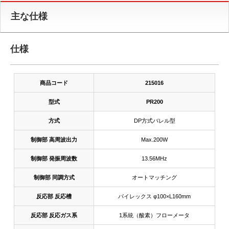
主な仕様
仕様
商品コード
215016
型式
PR200
方式
DP方式バレル型
制御部 高周波出力
Max.200W
制御部 発振周波数
13.56MHz
制御部 同調方式
オートマッチング
反応部 反応槽
パイレックス φ100×L160mm
反応部 反応ガス系
1系統（酸素）フローメータ