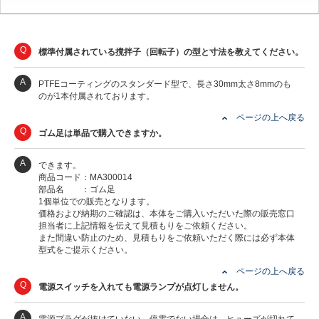
Q
標準付属されている撹拌子（回転子）の型と寸法を教えてください。
A
PTFEコーティングのスタンダード型で、長さ30mm太さ8mmのも
のが1本付属されております。
ページの上へ戻る
Q
ゴム足は単品で購入できますか。
A
できます。
商品コード：MA300014
部品名 ：ゴム足
1個単位での販売となります。
価格および納期のご確認は、本体をご購入いただいた際の販売窓口
担当者に上記情報を伝えて見積もりをご依頼ください。
また間違い防止のため、見積もりをご依頼いただく際には必ず本体
型式をご提示ください。
ページの上へ戻る
Q
電源スイッチを入れても電源ランプが点灯しません。
A
電源プラグが抜けていない、停電でない場合は、ヒューズが切れて