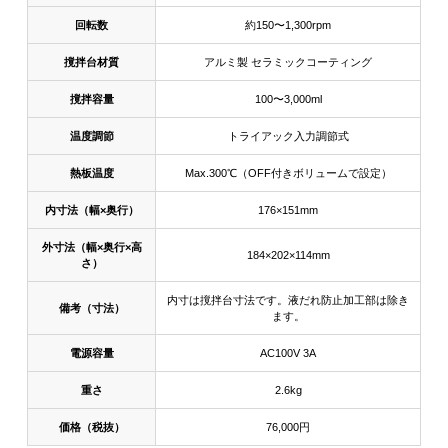
回転数
約150〜1,300rpm
撹拌台材質
アルミ製 セラミックコーティング
撹拌容量
100〜3,000ml
温度調節
トライアック入力調節式
熱板温度
Max.300℃（OFF付きボリュームで設定）
内寸法（幅×奥行）
176×151mm
外寸法（幅×奥行×高
184×202×114mm
さ）
内寸は撹拌台寸法です。液だれ防止加工部は除き
備考（寸法）
ます。
電源容量
AC100V 3A
重さ
2.6kg
価格（税抜）
76,000円