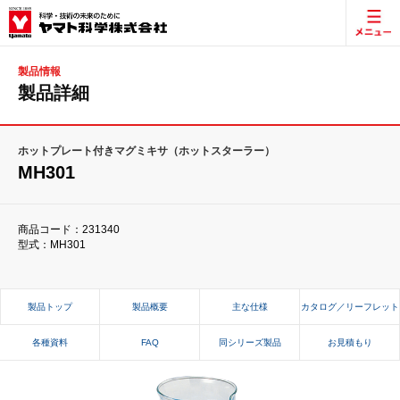
製品情報
製品詳細
ホットプレート付きマグミキサ（ホットスターラー）
MH301
商品コード：231340
型式：MH301
製品トップ
製品概要
主な仕様
カタログ／リーフレット
各種資料
FAQ
同シリーズ製品
お見積もり