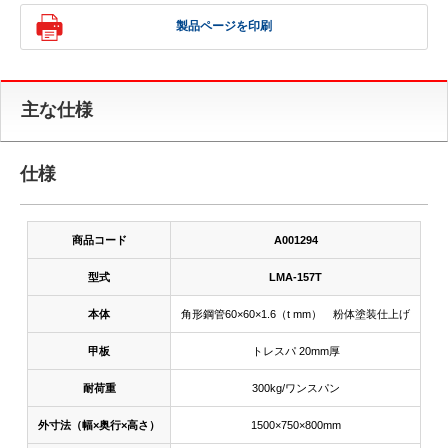
製品ページを印刷
主な仕様
仕様
商品コード
A001294
型式
LMA-157T
本体
角形鋼管60×60×1.6（t mm） 粉体塗装仕上げ
甲板
トレスパ 20mm厚
耐荷重
300kg/ワンスパン
外寸法（幅×奥行×高さ）
1500×750×800mm