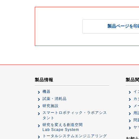
製品ページを印
製品情報
製品
機器
イ
試薬・消耗品
カ
研究施設
メ
スマートロボティック・ラボアシス
用
タント
問
研究を変える創造空間
ヤ
Lab Scape System
トータルシステムエンジニアリング
お知