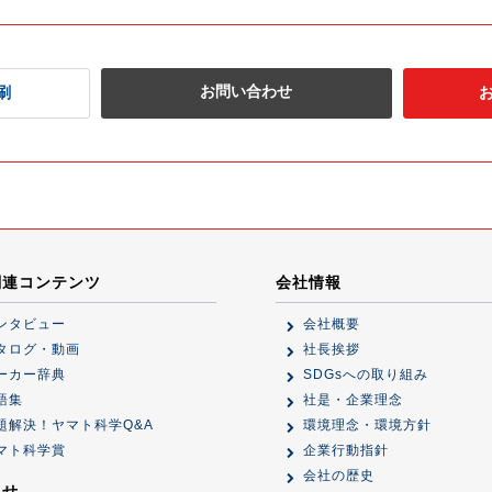
お問い合わせ
刷
関連コンテンツ
会社情報
ンタビュー
会社概要
タログ・動画
社長挨拶
ーカー辞典
SDGsへの取り組み
語集
社是・企業理念
題解決！ヤマト科学Q&A
環境理念・環境方針
マト科学賞
企業行動指針
会社の歴史
らせ