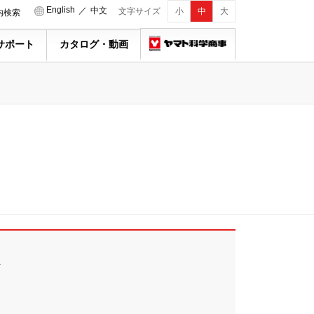
English
／
中文
文字サイズ
小
中
大
内検索
サポート
カタログ・動画
4