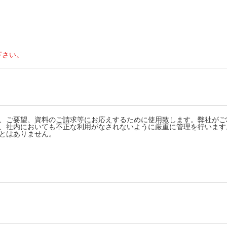
下さい。
、ご要望、資料のご請求等にお応えするために使用致します。弊社がご
、社内においても不正な利用がなされないように厳重に管理を行います
とはありません。