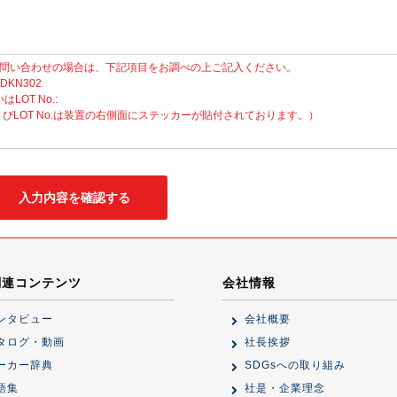
問い合わせの場合は、下記項目をお調べの上ご記入ください。
 DKN302
いはLOT No.:
No.およびLOT No.は装置の右側面にステッカーが貼付されております。）
関連コンテンツ
会社情報
ンタビュー
会社概要
タログ・動画
社長挨拶
ーカー辞典
SDGsへの取り組み
語集
社是・企業理念